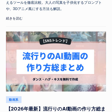
えるツールを徹底比較。大人の写真を子供化するプロンプト
や、3Dアニメ風にする方法も解説。
続きを読む
Posted
動画系
in
【2026年最新】流行りのAI動画の作り方総ま