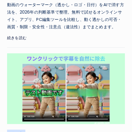
by
動画のウォーターマーク（透かし・ロゴ・日付）をAIで消す方
法を、2026年の判断基準で整理。無料で試せるオンラインサ
イト、アプリ、PC編集ツールを比較し、動く透かしの可否・
画質・制限・安全性・注意点（違法性）までまとめます。
続きを読む