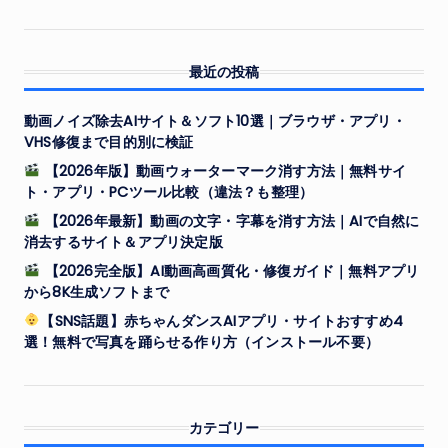
最近の投稿
動画ノイズ除去AIサイト＆ソフト10選｜ブラウザ・アプリ・
VHS修復まで目的別に検証
【2026年版】動画ウォーターマーク消す方法｜無料サイ
ト・アプリ・PCツール比較（違法？も整理）
【2026年最新】動画の文字・字幕を消す方法｜AIで自然に
消去するサイト＆アプリ決定版
【2026完全版】AI動画高画質化・修復ガイド｜無料アプリ
から8K生成ソフトまで
【SNS話題】赤ちゃんダンスAIアプリ・サイトおすすめ4
選！無料で写真を踊らせる作り方（インストール不要）
カテゴリー