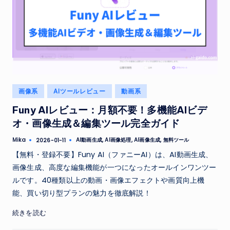
Posted
画像系
AIツールレビュー
動画系
in
Funy AIレビュー：月額不要！多機能AIビデ
オ・画像生成＆編集ツール完全ガイド
Tags:
Mika
AI動画生成
,
AI画像処理
,
AI画像生成
,
無料ツール
2026-01-11
Posted
by
【無料・登録不要】Funy AI（ファニーAI）は、AI動画生成、
画像生成、高度な編集機能が一つになったオールインワンツー
ルです。40種類以上の動画・画像エフェクトや画質向上機
能、買い切り型プランの魅力を徹底解説！
続きを読む