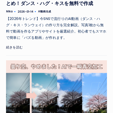
とめ！ダンス・ハグ・キスを無料で作成
Tags:
Mika
AI動画生成
2026-01-14
Posted
by
【2026年トレンド】今SNSで流行りのAI動画（ダンス・ハ
グ・キス・ランウェイ）の作り方を完全解説。写真1枚から無
料で動画を作るアプリやサイトを厳選紹介。初心者でもスマホ
で簡単に「バズる動画」が作れます。
続きを読む