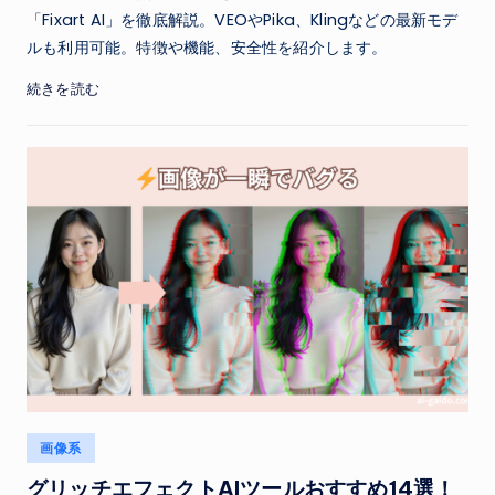
「Fixart AI」を徹底解説。VEOやPika、Klingなどの最新モデ
ルも利用可能。特徴や機能、安全性を紹介します。
続きを読む
Posted
画像系
in
グリッチエフェクトAIツールおすすめ14選！