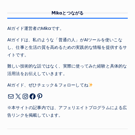
Mikaとつながる
AIガイド運営者のMikaです。
AIガイドは、私のような「普通の人」がAIツールを使いこな
し、仕事と生活の質を高めるための実践的な情報を提供するサ
イトです。
難しい技術的な話ではなく、実際に使ってみた経験と具体的な
活用法をお伝えしていきます。
AIガイド、ぜひチェック＆フォローしてね
X
Instagram
Facebook
Pinterest
メール
※本サイトの記事内では、アフェリエイトプログラムによる広
告リンクを掲載しています。