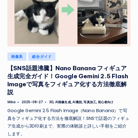
Posted
画像系
総合ガイド
in
【SNS話題沸騰】Nano Banana フィギュア
生成完全ガイド！Google Gemini 2.5 Flash
Imageで写真をフィギュア化する方法徹底解
説
Tags:
Mika
3D
,
AI画像生成
,
AI裏技
,
写真加工
,
初心者向け
2025-08-27
Posted
by
Google Gemini 2.5 Flash Image（Nano Banana）で写
真をフィギュア化する方法を徹底解説！SNSで話題のフィギュ
ア生成から3D印刷まで、実際の体験談と詳しい手順をご紹介
します。