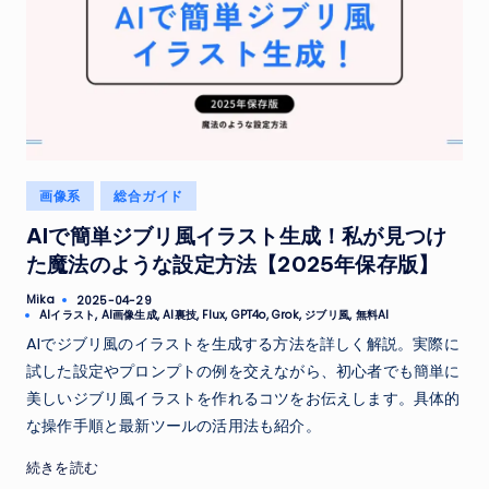
Posted
画像系
総合ガイド
in
AIで簡単ジブリ風イラスト生成！私が見つけ
た魔法のような設定方法【2025年保存版】
Mika
2025-04-29
Posted
Tags:
AIイラスト
,
AI画像生成
,
AI裏技
,
Flux
,
GPT4o
,
Grok
,
ジブリ風
,
無料AI
by
AIでジブリ風のイラストを生成する方法を詳しく解説。実際に
試した設定やプロンプトの例を交えながら、初心者でも簡単に
美しいジブリ風イラストを作れるコツをお伝えします。具体的
な操作手順と最新ツールの活用法も紹介。
続きを読む