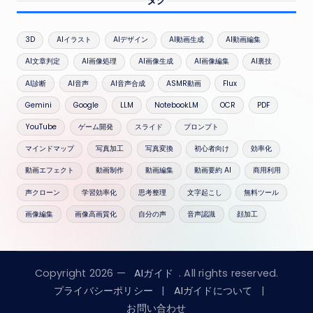
3D
AIイラスト
AIデザイン
AI動画生成
AI動画編集
AI文章判定
AI画像処理
AI画像生成
AI画像編集
AI裏技
AI診断
AI音声
AI音声合成
ASMR動画
Flux
Gemini
Google
LLM
NotebookLM
OCR
PDF
YouTube
ゲーム開発
スライド
プロンプト
マインドマップ
写真加工
写真変換
初心者向け
効率化
動画エフェクト
動画制作
動画編集
動画要約 AI
商用利用
声クローン
学習効率化
思考整理
文字起こし
無料ツール
画像編集
画像高画質化
自分の声
音声認識
顔加工
Copyright 2026 —
AIガイド
. All rights reserved.
プライバシーポリシー
|
AIガイドについて
|
お問い合わせ