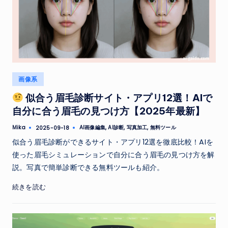
Posted
画像系
in
似合う眉毛診断サイト・アプリ12選！AIで
自分に合う眉毛の見つけ方【2025年最新】
Tags:
Mika
AI画像編集
,
AI診断
,
写真加工
,
無料ツール
2025-09-18
Posted
by
似合う眉毛診断ができるサイト・アプリ12選を徹底比較！AIを
使った眉毛シミュレーションで自分に合う眉毛の見つけ方を解
説。写真で簡単診断できる無料ツールも紹介。
続きを読む