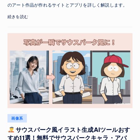
のアート作品が作れるサイトとアプリを詳しく解説します。
続きを読む
Posted
画像系
in
サウスパーク風イラスト生成AIツールおす
すめ11選！無料でサウスパークキャラ・アバ