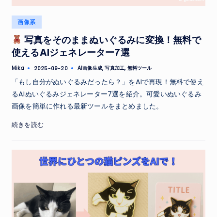
Posted
画像系
in
写真をそのままぬいぐるみに変換！無料で
使えるAIジェネレーター7選
Tags:
Mika
AI画像生成
,
写真加工
,
無料ツール
2025-09-20
Posted
by
「もし自分がぬいぐるみだったら？」をAIで再現！無料で使え
るAIぬいぐるみジェネレーター7選を紹介。可愛いぬいぐるみ
画像を簡単に作れる最新ツールをまとめました。
続きを読む