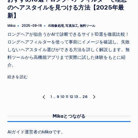
のヘアスタイルを見つける方法【2025年最
新】
Tags:
Mika
AI画像処理
,
写真加工
,
無料ツール
2025-09-16
Posted
by
ロングヘアが似合うかAIで診断できるサイト10選を徹底比較！
ロングヘアフィルターを使って事前にイメージを確認し、失敗
しないヘアスタイル選びができる方法を詳しく解説します。無
料ツールから高機能アプリまで実際に試した体験をもとに紹
介。
続きを読む
投
1
…
9
10
11
12
13
…
26
PREVIOUS
NEXT
PAGE
PAGE
稿
Mikaとつながる
の
ペ
AIガイド運営者のMikaです。