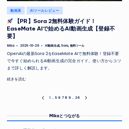
Posted
動画系
AIツールレビュー
in
【PR】Sora 2無料体験ガイド！
EaseMate AIで始めるAI動画生成【登録不
要】
Tags:
Mika
AI動画生成
,
Sora
,
無料ツール
2025-10-26
Posted
by
OpenAIの最新Sora 2をEaseMate AIで無料体験！登録不要
で今すぐ始められるAI動画生成の完全ガイド。使い方からコツ
まで詳しく解説します。
続きを読む
投
1
…
5
6
7
8
9
…
26
PREVIOUS
NEXT
PAGE
PAGE
稿
Mikaとつながる
の