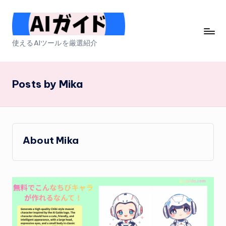
Skip
to
A
使えるAIツールを厳選紹介
content
I
ガ
Posts by Mika
イ
ド
About Mika