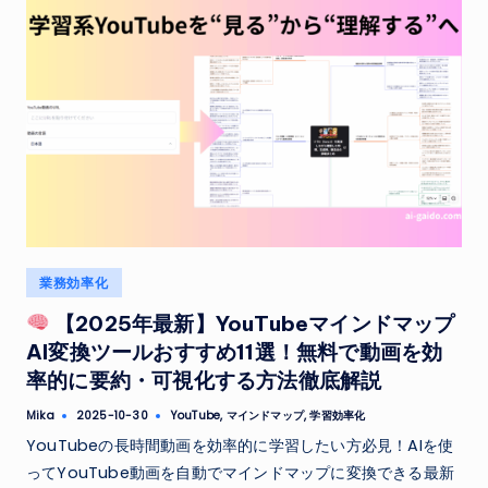
Posted
業務効率化
in
【2025年最新】YouTubeマインドマップ
AI変換ツールおすすめ11選！無料で動画を効
率的に要約・可視化する方法徹底解説
Tags:
Mika
YouTube
,
マインドマップ
,
学習効率化
2025-10-30
Posted
by
YouTubeの長時間動画を効率的に学習したい方必見！AIを使
ってYouTube動画を自動でマインドマップに変換できる最新