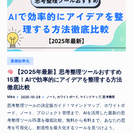
Posted
業務効率化
in
【2025年最新】思考整理ツールおすすめ
15選！AIで効率的にアイデアを整理する方法
徹底比較
Tags:
Mika
ノート
,
ホワイトボード
,
マインドマップ
,
思考整理
2025-10-28
Posted
by
思考整理ツールの決定版ガイド！マインドマップ、ホワイトボ
ード、ノート、プロジェクト管理まで、AIを活用した最新の思
考整理ツール15選を徹底比較。無料から有料まで、あなたの思
考を可視化し、創造性を最大化するツールを見つけよう。