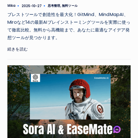
Tags:
Mika
思考整理
,
無料ツール
2025-10-27
Posted
by
ブレストツールで創造性を最大化！GitMind、MindMapAI、
Miroなど14の最新AIブレインストーミングツールを実際に使っ
て徹底比較。無料から高機能まで、あなたに最適なアイデア発
想ツールが見つかります。
続きを読む