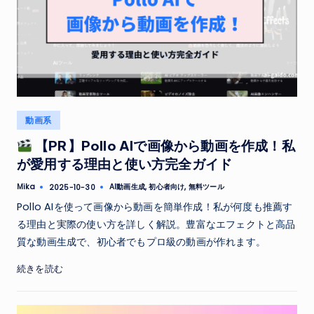
Posted
動画系
in
【PR】Pollo AIで画像から動画を作成！私
が愛用する理由と使い方完全ガイド
Tags:
Mika
AI動画生成
,
初心者向け
,
無料ツール
2025-10-30
Posted
by
Pollo AIを使って画像から動画を簡単作成！私が何度も推薦す
る理由と実際の使い方を詳しく解説。豊富なエフェクトと高品
質な動画生成で、初心者でもプロ級の動画が作れます。
続きを読む