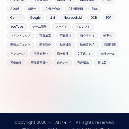
AI診断
AI音声
AI音声合成
ASMR動画
Flux
Gemini
Google
LLM
NotebookLM
OCR
PDF
YouTube
ゲーム開発
スライド
プロンプト
マインドマップ
写真加工
写真変換
初心者向け
効率化
動画エフェクト
動画制作
動画編集
動画要約 AI
商用利用
声クローン
学習効率化
思考整理
文字起こし
無料ツール
画像編集
画像高画質化
自分の声
音声認識
顔加工
Copyright 2026 —
AIガイド
. All rights reserved.