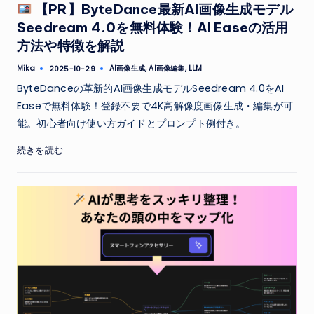
【PR】ByteDance最新AI画像生成モデル
Seedream 4.0を無料体験！AI Easeの活用
方法や特徴を解説
Tags:
Mika
AI画像生成
,
AI画像編集
,
LLM
2025-10-29
Posted
by
ByteDanceの革新的AI画像生成モデルSeedream 4.0をAI
Easeで無料体験！登録不要で4K高解像度画像生成・編集が可
能。初心者向け使い方ガイドとプロンプト例付き。
続きを読む