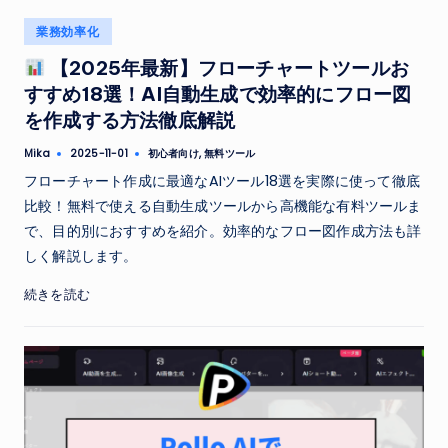
Posted
業務効率化
in
【2025年最新】フローチャートツールお
すすめ18選！AI自動生成で効率的にフロー図
を作成する方法徹底解説
Tags:
Mika
初心者向け
,
無料ツール
2025-11-01
Posted
by
フローチャート作成に最適なAIツール18選を実際に使って徹底
比較！無料で使える自動生成ツールから高機能な有料ツールま
で、目的別におすすめを紹介。効率的なフロー図作成方法も詳
しく解説します。
続きを読む