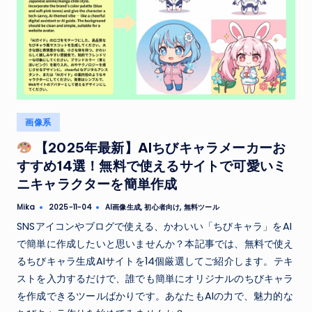
Posted
画像系
in
【2025年最新】AIちびキャラメーカーお
すすめ14選！無料で使えるサイトで可愛いミ
ニキャラクターを簡単作成
Tags:
Mika
AI画像生成
,
初心者向け
,
無料ツール
2025-11-04
Posted
by
SNSアイコンやブログで使える、かわいい「ちびキャラ」をAI
で簡単に作成したいと思いませんか？本記事では、無料で使え
るちびキャラ生成AIサイトを14個厳選してご紹介します。テキ
ストを入力するだけで、誰でも簡単にオリジナルのちびキャラ
を作成できるツールばかりです。あなたもAIの力で、魅力的な