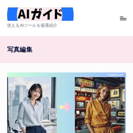
Skip
to
A
使えるAIツールを厳選紹介
content
I
ガ
写真編集
イ
ド