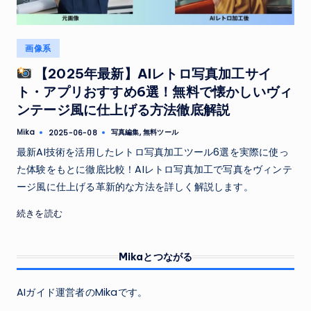
Posted
画像系
in
【2025年最新】AIレトロ写真加工サイ
ト・アプリおすすめ6選！無料で懐かしいヴィ
ンテージ風に仕上げる方法徹底解説
Tags:
Mika
写真編集
,
無料ツール
2025-06-08
Posted
by
最新AI技術を活用したレトロ写真加工ツール6選を実際に使っ
た体験をもとに徹底比較！AIレトロ写真加工で写真をヴィンテ
ージ風に仕上げる革新的な方法を詳しく解説します。
続きを読む
Mikaとつながる
AIガイド運営者のMikaです。