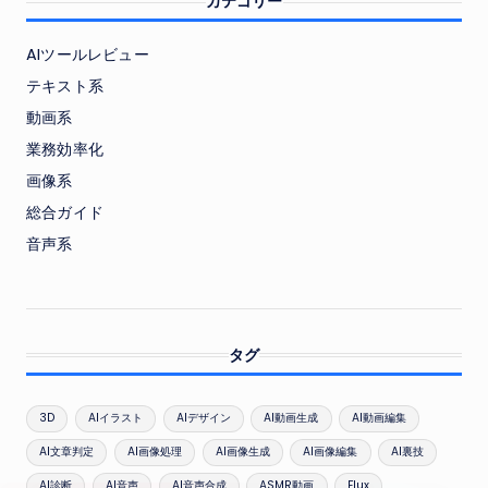
カテゴリー
AIツールレビュー
テキスト系
動画系
業務効率化
画像系
総合ガイド
音声系
タグ
3D
AIイラスト
AIデザイン
AI動画生成
AI動画編集
AI文章判定
AI画像処理
AI画像生成
AI画像編集
AI裏技
AI診断
AI音声
AI音声合成
ASMR動画
Flux