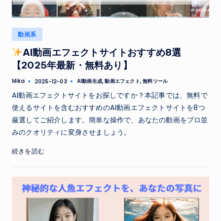
Posted
動画系
in
AI動画エフェクトサイトおすすめ8選
【2025年最新・無料あり】
Tags:
Mika
AI動画生成
,
動画エフェクト
,
無料ツール
2025-12-03
Posted
by
AI動画エフェクトサイトをお探しですか？本記事では、無料で
使えるサイトを含むおすすめのAI動画エフェクトサイトを8つ
厳選してご紹介します。簡単な操作で、あなたの動画をプロ並
みのクオリティに変身させましょう。
続きを読む