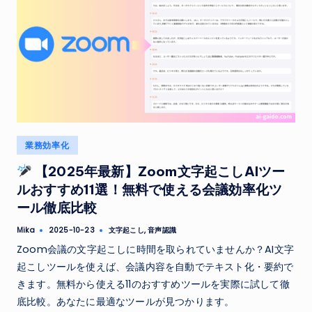
Posted
業務効率化
in
【2025年最新】Zoom文字起こしAIツー
ルおすすめ11選！無料で使える会議効率化ツ
ール徹底比較
Tags:
Mika
文字起こし
,
音声認識
2025-10-23
Posted
by
Zoom会議の文字起こしに時間を取られていませんか？AI文字
起こしツールを使えば、会議内容を自動でテキスト化・要約で
きます。無料から使える11のおすすめツールを実際に試して徹
底比較。あなたに最適なツールが見つかります。