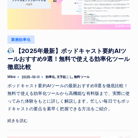
Posted
業務効率化
in
【2025年最新】ポッドキャスト要約AIツ
ールおすすめ9選！無料で使える効率化ツール
徹底比較
Tags:
Mika
効率化
,
文字起こし
,
無料ツール
2025-10-11
Posted
by
ポッドキャスト要約AIツールの最新おすすめ9選を徹底比較！
無料で使える効率化ツールから高機能な有料版まで、実際に使
ってみた体験をもとに詳しく解説します。忙しい毎日でもポッ
ドキャストの要点を素早く把握できる方法をご紹介。
続きを読む