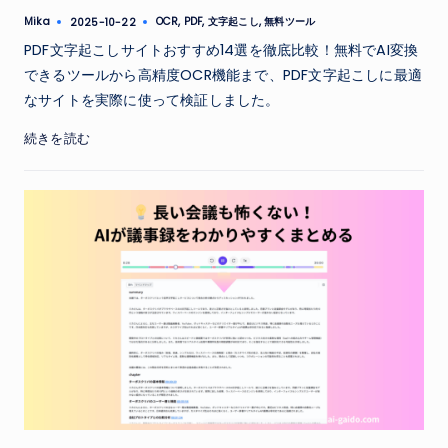
Tags:
Mika
OCR
,
PDF
,
文字起こし
,
無料ツール
2025-10-22
Posted
by
PDF文字起こしサイトおすすめ14選を徹底比較！無料でAI変換
できるツールから高精度OCR機能まで、PDF文字起こしに最適
なサイトを実際に使って検証しました。
続きを読む