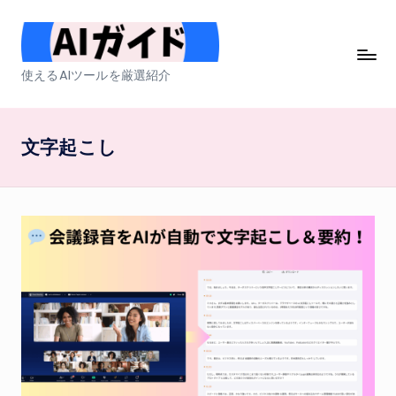
Skip
to
A
使えるAIツールを厳選紹介
content
I
ガ
文字起こし
イ
ド