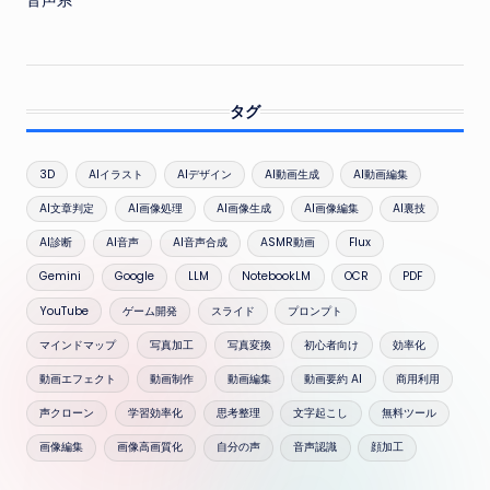
音声系
タグ
3D
AIイラスト
AIデザイン
AI動画生成
AI動画編集
AI文章判定
AI画像処理
AI画像生成
AI画像編集
AI裏技
AI診断
AI音声
AI音声合成
ASMR動画
Flux
Gemini
Google
LLM
NotebookLM
OCR
PDF
YouTube
ゲーム開発
スライド
プロンプト
マインドマップ
写真加工
写真変換
初心者向け
効率化
動画エフェクト
動画制作
動画編集
動画要約 AI
商用利用
声クローン
学習効率化
思考整理
文字起こし
無料ツール
画像編集
画像高画質化
自分の声
音声認識
顔加工