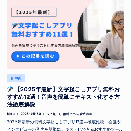
Posted
音声系
in
【2025年最新】文字起こしアプリ無料お
すすめ12選！音声を簡単にテキスト化する方
法徹底解説
Tags:
Mika
文字起こし
,
無料ツール
,
音声認識
2025-05-30
Posted
by
2025年最新の無料文字起こしアプリ12選を徹底比較！会議や
インタビューの音声を簡単にテキスト化できるおすすめツール