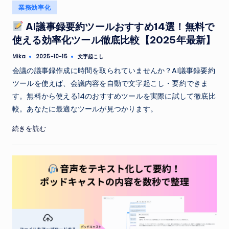
Posted
業務効率化
in
AI議事録要約ツールおすすめ14選！無料で
使える効率化ツール徹底比較【2025年最新】
Tags:
Mika
文字起こし
2025-10-15
Posted
by
会議の議事録作成に時間を取られていませんか？AI議事録要約
ツールを使えば、会議内容を自動で文字起こし・要約できま
す。無料から使える14のおすすめツールを実際に試して徹底比
較。あなたに最適なツールが見つかります。
続きを読む