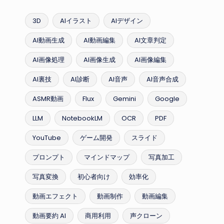
3D
AIイラスト
AIデザイン
AI動画生成
AI動画編集
AI文章判定
AI画像処理
AI画像生成
AI画像編集
AI裏技
AI診断
AI音声
AI音声合成
ASMR動画
Flux
Gemini
Google
LLM
NotebookLM
OCR
PDF
YouTube
ゲーム開発
スライド
プロンプト
マインドマップ
写真加工
写真変換
初心者向け
効率化
動画エフェクト
動画制作
動画編集
動画要約 AI
商用利用
声クローン