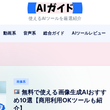
A
使えるAIツールを厳選紹介
I
動画系
音声系
総合ガイド
AIツールレビュー
ガ
イ
ド
Posted
画像系
in
無料で使える画像生成AIおすす
め10選【商用利用OKツールも紹
介】