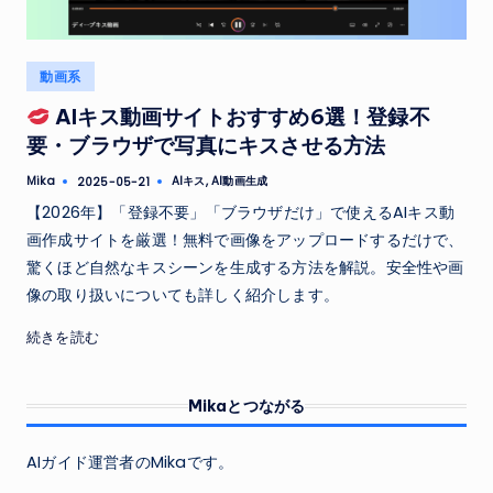
Posted
動画系
in
AIキス動画サイトおすすめ6選！登録不
要・ブラウザで写真にキスさせる方法
Tags:
Mika
AIキス
,
AI動画生成
2025-05-21
Posted
by
【2026年】「登録不要」「ブラウザだけ」で使えるAIキス動
画作成サイトを厳選！無料で画像をアップロードするだけで、
驚くほど自然なキスシーンを生成する方法を解説。安全性や画
像の取り扱いについても詳しく紹介します。
続きを読む
Mikaとつながる
AIガイド運営者のMikaです。