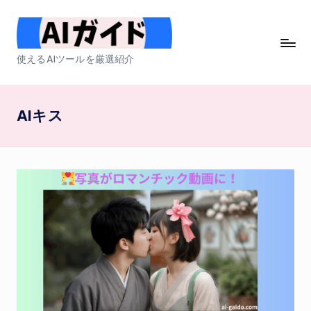
Skip
to
A
使えるAIツールを厳選紹介
content
I
ガ
AIキス
イ
ド