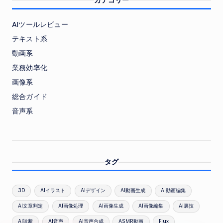
カテゴリー
AIツールレビュー
テキスト系
動画系
業務効率化
画像系
総合ガイド
音声系
タグ
3D
AIイラスト
AIデザイン
AI動画生成
AI動画編集
AI文章判定
AI画像処理
AI画像生成
AI画像編集
AI裏技
AI診断
AI音声
AI音声合成
ASMR動画
Flux