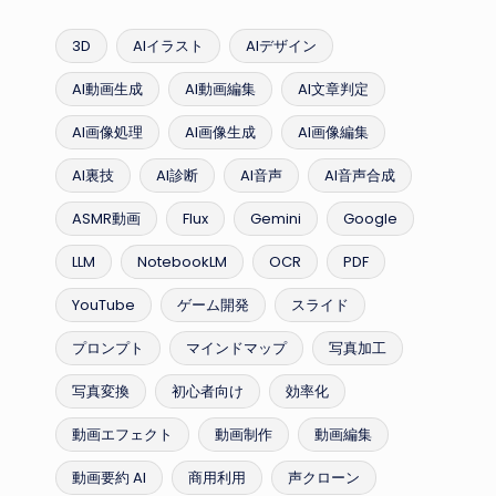
3D
AIイラスト
AIデザイン
AI動画生成
AI動画編集
AI文章判定
AI画像処理
AI画像生成
AI画像編集
AI裏技
AI診断
AI音声
AI音声合成
ASMR動画
Flux
Gemini
Google
LLM
NotebookLM
OCR
PDF
YouTube
ゲーム開発
スライド
プロンプト
マインドマップ
写真加工
写真変換
初心者向け
効率化
動画エフェクト
動画制作
動画編集
動画要約 AI
商用利用
声クローン