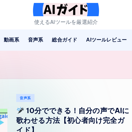
A
使えるAIツールを厳選紹介
I
動画系
音声系
総合ガイド
AIツールレビュー
ガ
イ
ド
Posted
音声系
in
10分でできる！自分の声でAIに
歌わせる方法【初心者向け完全ガ
イド】