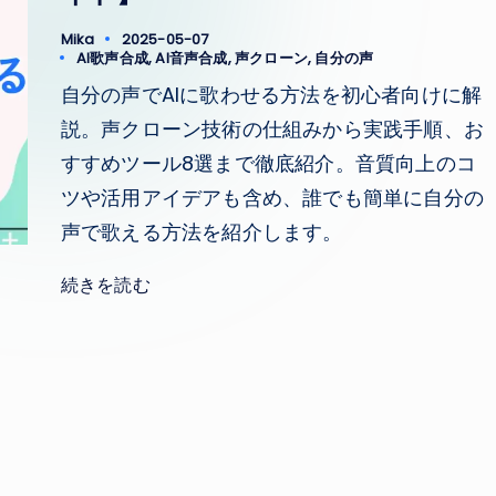
Mika
2025-05-07
Posted
Tags:
AI歌声合成
,
AI音声合成
,
声クローン
,
自分の声
by
自分の声でAIに歌わせる方法を初心者向けに解
説。声クローン技術の仕組みから実践手順、お
すすめツール8選まで徹底紹介。音質向上のコ
ツや活用アイデアも含め、誰でも簡単に自分の
声で歌える方法を紹介します。
続きを読む