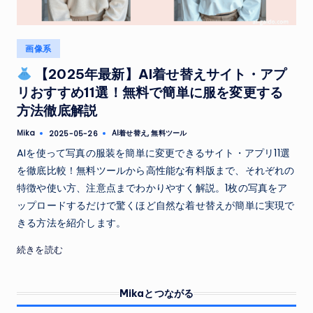
Posted
画像系
in
【2025年最新】AI着せ替えサイト・アプ
リおすすめ11選！無料で簡単に服を変更する
方法徹底解説
Tags:
Mika
AI着せ替え
,
無料ツール
2025-05-26
Posted
by
AIを使って写真の服装を簡単に変更できるサイト・アプリ11選
を徹底比較！無料ツールから高性能な有料版まで、それぞれの
特徴や使い方、注意点までわかりやすく解説。1枚の写真をア
ップロードするだけで驚くほど自然な着せ替えが簡単に実現で
きる方法を紹介します。
続きを読む
Mikaとつながる