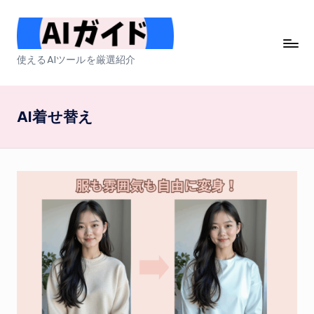
Skip
to
A
使えるAIツールを厳選紹介
content
I
ガ
AI着せ替え
イ
ド