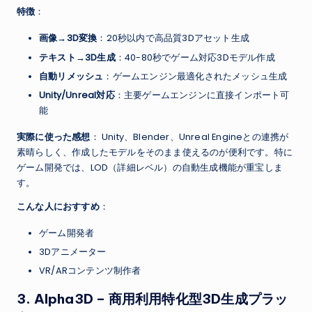
特徴
：
画像→3D変換
：20秒以内で高品質3Dアセット生成
テキスト→3D生成
：40-80秒でゲーム対応3Dモデル作成
自動リメッシュ
：ゲームエンジン最適化されたメッシュ生成
Unity/Unreal対応
：主要ゲームエンジンに直接インポート可
能
実際に使った感想
： Unity、Blender、Unreal Engineとの連携が
素晴らしく、作成したモデルをそのまま使えるのが便利です。特に
ゲーム開発では、LOD（詳細レベル）の自動生成機能が重宝しま
す。
こんな人におすすめ
：
ゲーム開発者
3Dアニメーター
VR/ARコンテンツ制作者
3.
Alpha3D
– 商用利用特化型3D生成プラッ