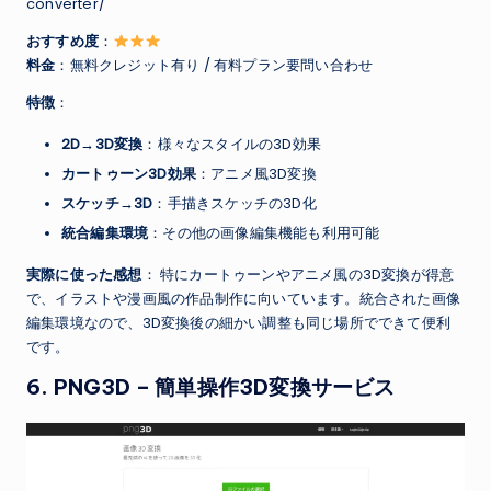
converter/
おすすめ度
：
料金
：無料クレジット有り / 有料プラン要問い合わせ
特徴
：
2D→3D変換
：様々なスタイルの3D効果
カートゥーン3D効果
：アニメ風3D変換
スケッチ→3D
：手描きスケッチの3D化
統合編集環境
：その他の画像編集機能も利用可能
実際に使った感想
： 特にカートゥーンやアニメ風の3D変換が得意
で、イラストや漫画風の作品制作に向いています。統合された画像
編集環境なので、3D変換後の細かい調整も同じ場所でできて便利
です。
6.
PNG3D
– 簡単操作3D変換サービス