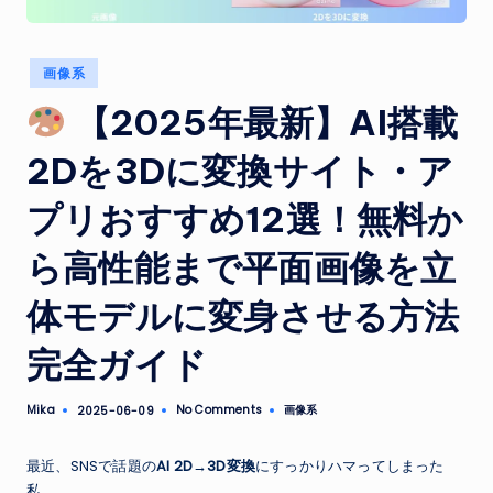
Posted
画像系
in
【2025年最新】AI搭載
2Dを3Dに変換サイト・ア
プリおすすめ12選！無料か
ら高性能まで平面画像を立
体モデルに変身させる方法
完全ガイド
Mika
No Comments
画像系
2025-06-09
Posted
Posted
by
in
最近、SNSで話題の
AI 2D→3D変換
にすっかりハマってしまった
私。