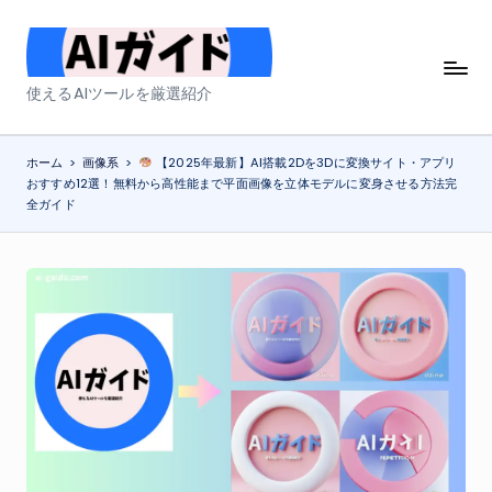
Skip
to
A
使えるAIツールを厳選紹介
content
I
ガ
ホーム
>
画像系
>
【2025年最新】AI搭載2Dを3Dに変換サイト・アプリ
おすすめ12選！無料から高性能まで平面画像を立体モデルに変身させる方法完
イ
全ガイド
ド