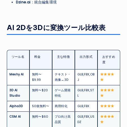
Dzine.ai
：統合編集環境
AI 2Dを3Dに変換ツール比較表
ツール名
料金
主な特徴
出力形式
おすすめ
度
Meshy AI
無料〜
テキスト・
GLB,FBX,OB
$9.99
画像→3D
J
3D AI
無料〜$20
ゲーム開発
GLB,FBX,ST
Studio
特化
L
Alpha3D
50個無料〜
商用特化
GLB,FBX
CSM AI
無料〜$60
プロ向け高
GLB,FBX,US
品質
DZ