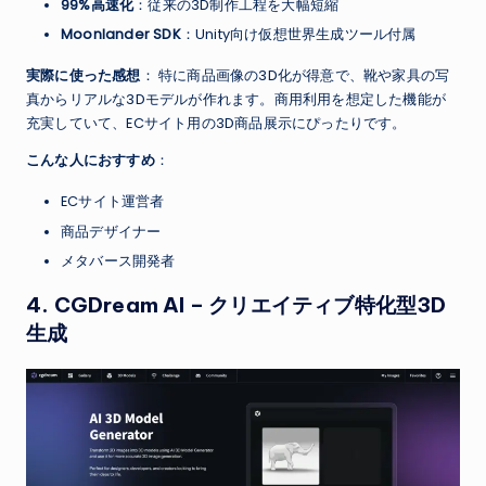
99%高速化
：従来の3D制作工程を大幅短縮
Moonlander SDK
：Unity向け仮想世界生成ツール付属
実際に使った感想
： 特に商品画像の3D化が得意で、靴や家具の写
真からリアルな3Dモデルが作れます。商用利用を想定した機能が
充実していて、ECサイト用の3D商品展示にぴったりです。
こんな人におすすめ
：
ECサイト運営者
商品デザイナー
メタバース開発者
4.
CGDream AI
– クリエイティブ特化型3D
生成