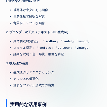
1. 適切な入力画像の選択
被写体が中央にある画像
高解像度で鮮明な写真
背景がシンプルな画像
2. プロンプトの工夫（テキスト→3D生成時）
具体的な材質指定：「leather」「metal」「wood」
スタイル指定：「realistic」「cartoon」「vintage」
詳細な説明：色、形状、用途を明記
3. 後処理の活用
生成後のリテクスチャリング
メッシュの最適化
適切なファイル形式での出力
実用的な活用事例