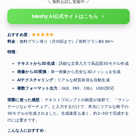
＼ 無料お試し実施中 ／
Meshy AI公式サイトはこちら
おすすめ度
：
料金
：無料プラン有り（月10回まで）/ 有料プラン$9.99〜
特徴
：
テキストから3D生成
：詳細な文章入力で高品質3Dモデル作成
画像から3D変換
：単一画像から完全な3Dメッシュを生成
AIテクスチャリング
：リアルな材質表現を自動生成
複数フォーマット出力
：GLB、FBX、OBJ、USDZ対応
実際に使った感想
： テキストプロンプトの精度が抜群で、「ヴィン
テージなレザーチェア」と入力するだけで、本当にリアルな椅子の
3Dモデルが生成されました。生成速度も速く、約2-3分で完成する
のには驚きです。
こんな人におすすめ
：