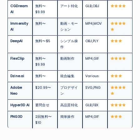
CGDream
無料〜
アート特化
GLB,OBJ
AI
$9.99
Immersity
無料〜
動画・モー
MP4,MOV
AI
ション
DeepAI
無料〜$5
シンプル操
OBJ,PLY
作
FlexClip
無料〜
動画制作
MP4,GIF
$9.99
Dzine.ai
無料〜
統合編集
Various
Adobe
$20.99〜
プロデザイ
SVG,PNG
Neo
ン
Hyper3D AI
要問合せ
高品質特化
GLB,FBX
PNG3D
2回無料〜
簡単操作
MP4,GIF
$10