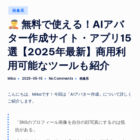
Posted
画像系
in
無料で使える！AIアバ
ター作成サイト・アプリ15
選【2025年最新】商用利
用可能なツールも紹介
Mika
No Comments
画像系
2025-05-15
Posted
Posted
by
in
こんにちは、Mikaです！今回は「AIアバター作成」について詳しく
ご紹介します。
「SNSのプロフィール画像を自分の顔写真にするのは抵
抗がある」