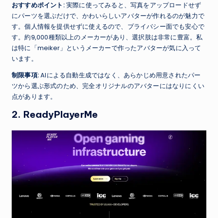
おすすめポイント:
実際に使ってみると、写真をアップロードせず
にパーツを選ぶだけで、かわいらしいアバターが作れるのが魅力で
す。個人情報を提供せずに使えるので、プライバシー面でも安心で
す。約9,000種類以上のメーカーがあり、選択肢は非常に豊富。私
は特に「meiker」というメーカーで作ったアバターが気に入って
います。
制限事項:
AIによる自動生成ではなく、あらかじめ用意されたパー
ツから選ぶ形式のため、完全オリジナルのアバターにはなりにくい
点があります。
2. ReadyPlayerMe