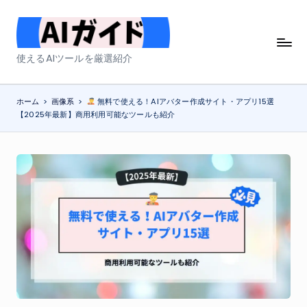
Skip
to
A
使えるAIツールを厳選紹介
content
I
ガ
ホーム
>
画像系
>
無料で使える！AIアバター作成サイト・アプリ15選
【2025年最新】商用利用可能なツールも紹介
イ
ド