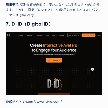
制限事項:
初期投資が必要で、使いこなすには学習コストがかかり
ます。しかし、商業プロジェクトでの使用を考えるとコストパフォ
ーマンスは高いです。
7. D-ID（Digital ID）
公式サイト：
https://www.d-id.com/