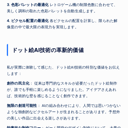
3. 色彩パレットの最適化
レトロゲーム機の制限色数に合わせて、
美しく調和の取れた色彩パレットを自動生成します。
4. ピクセル配置の最適化
各ピクセルの配置を計算し、限られた解
像度の中で最大限の表現力を実現します。
ドット絵AI技術の革新的価値
私が実際に体験して感じた、ドット絵AI技術の特別な価値をお伝え
します：
創作の民主化
： 従来は専門的なスキルが必要だったドット絵制作
が、誰でも手軽に楽しめるようになりました。アイデアさえあれ
ば、技術的な壁を感じることなく創作できます。
無限の創造可能性
： AIの組み合わせにより、人間では思いつかない
ような独創的なピクセルアートが生まれることがあります。予想外
の美しい作品に出会える楽しさがあります。
効率的な制作フロー
： ゲーム開発やデザイン制作において、大量の