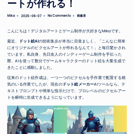
ートが作れる！
Mika
No Comments
画像系
2025-06-07
Posted
Posted
by
in
こんにちは！デジタルアートとゲーム制作が大好きなMikaです。
最近、
ドット絵AI
の技術進歩が本当に目覚ましく、「こんなに簡単
にオリジナルのピクセルアートが作れるなんて！」と毎日驚かされ
ています。私自身、先日友人のインディーゲーム制作を手伝った
際、AIを使って数分でゲームキャラクターのドット絵を大量生成で
きたことに感動しました。
従来のドット絵作成は、一つ一つのピクセルを手作業で配置する根
気のいる作業でしたが、現在の
ドット絵メーカー
AIツールなら、テ
キストプロンプトや簡単な指示だけで、プロレベルのピクセルアー
トを瞬時に生成できるようになっています。