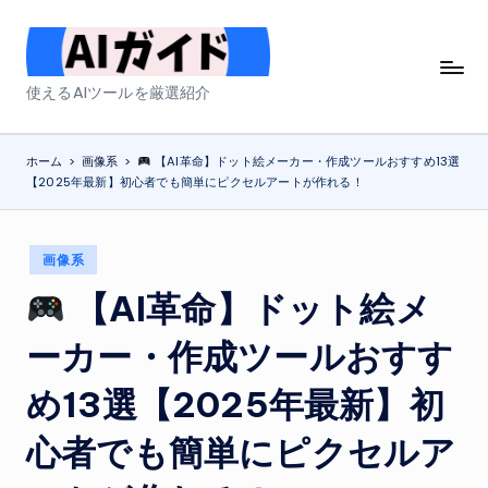
Skip
to
A
使えるAIツールを厳選紹介
content
I
ガ
ホーム
>
画像系
>
【AI革命】ドット絵メーカー・作成ツールおすすめ13選
【2025年最新】初心者でも簡単にピクセルアートが作れる！
イ
ド
Posted
画像系
in
【AI革命】ドット絵メ
ーカー・作成ツールおすす
め13選【2025年最新】初
心者でも簡単にピクセルア