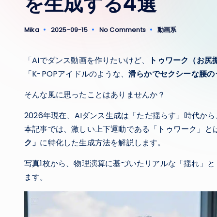
を生成する4選
Mika
2025-09-15
No Comments
動画系
Posted
Posted
by
in
「AIでダンス動画を作りたいけど、
トゥワーク（お尻
「K-POPアイドルのような、
滑らかでセクシーな腰の
そんな風に思ったことはありませんか？
2026年現在、AIダンス生成は「ただ揺らす」時代から
本記事では、激しい上下運動である「トゥワーク」と
ク」
に特化した生成方法を解説します。
写真1枚から、物理演算に基づいたリアルな「揺れ」と
ます。