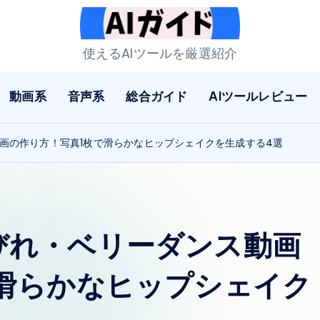
A
使えるAIツールを厳選紹介
I
動画系
音声系
総合ガイド
AIツールレビュー
ガ
イ
動画の作り方！写真1枚で滑らかなヒップシェイクを生成する4選
ド
くびれ・ベリーダンス動画
滑らかなヒップシェイク