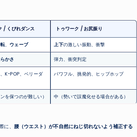
 / くびれダンス
トゥワーク / お尻振り
回転
、
ウェーブ
上下
の激しい振動、衝撃
柔らかさ
弾力、衝突判定
、K-POP、ベリーダ
パワフル、挑発的、ヒップホップ
インを保つのが難しい）
中（勢いで誤魔化せる場合がある）
際に、
腰（ウエスト）が不自然にねじ切れないよう補正する