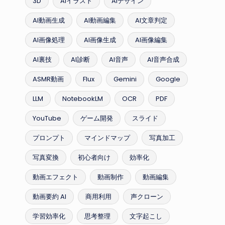
3D
AIイラスト
AIデザイン
AI動画生成
AI動画編集
AI文章判定
AI画像処理
AI画像生成
AI画像編集
AI裏技
AI診断
AI音声
AI音声合成
ASMR動画
Flux
Gemini
Google
LLM
NotebookLM
OCR
PDF
YouTube
ゲーム開発
スライド
プロンプト
マインドマップ
写真加工
写真変換
初心者向け
効率化
動画エフェクト
動画制作
動画編集
動画要約 AI
商用利用
声クローン
学習効率化
思考整理
文字起こし