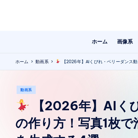
Skip
to
content
ホーム
画像系
ホーム
>
動画系
>
【2026年】AIくびれ・ベリーダンス
Posted
動画系
in
【2026年】AI
の作り方！写真1枚で