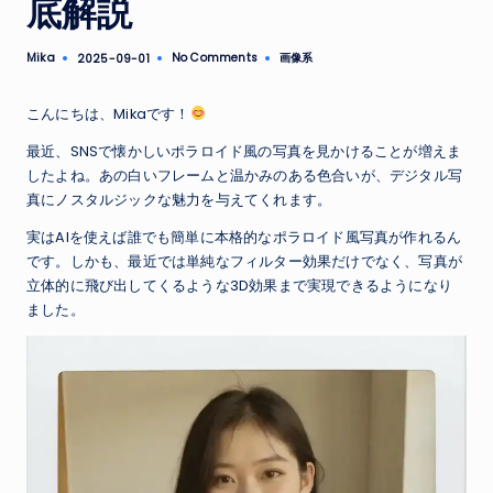
底解説
Mika
No Comments
画像系
2025-09-01
Posted
Posted
by
in
こんにちは、Mikaです！
最近、SNSで懐かしいポラロイド風の写真を見かけることが増えま
したよね。あの白いフレームと温かみのある色合いが、デジタル写
真にノスタルジックな魅力を与えてくれます。
実はAIを使えば誰でも簡単に本格的なポラロイド風写真が作れるん
です。しかも、最近では単純なフィルター効果だけでなく、写真が
立体的に飛び出してくるような3D効果まで実現できるようになり
ました。