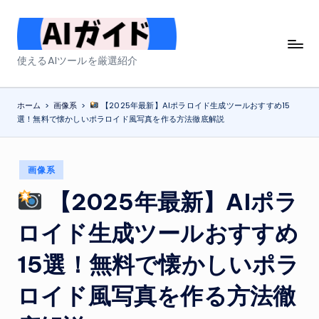
Skip
to
A
使えるAIツールを厳選紹介
content
I
ガ
ホーム
>
画像系
>
【2025年最新】AIポラロイド生成ツールおすすめ15
選！無料で懐かしいポラロイド風写真を作る方法徹底解説
イ
ド
Posted
画像系
in
【2025年最新】AIポラ
ロイド生成ツールおすすめ
15選！無料で懐かしいポラ
ロイド風写真を作る方法徹