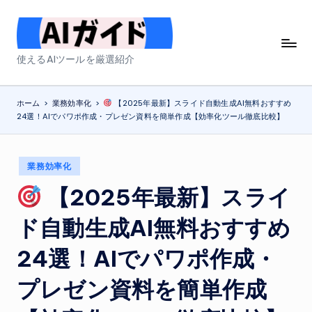
Skip
to
A
使えるAIツールを厳選紹介
content
I
ガ
ホーム
>
業務効率化
>
【2025年最新】スライド自動生成AI無料おすすめ
24選！AIでパワポ作成・プレゼン資料を簡単作成【効率化ツール徹底比較】
イ
ド
Posted
業務効率化
in
【2025年最新】スライ
ド自動生成AI無料おすすめ
24選！AIでパワポ作成・
プレゼン資料を簡単作成