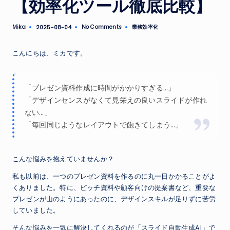
【効率化ツール徹底比較】
Mika
No Comments
業務効率化
2025-08-04
Posted
Posted
by
in
こんにちは、ミカです。
「プレゼン資料作成に時間がかかりすぎる…」
「デザインセンスがなくて見栄えの良いスライドが作れ
ない…」
「毎回同じようなレイアウトで飽きてしまう…」
こんな悩みを抱えていませんか？
私も以前は、一つのプレゼン資料を作るのに丸一日かかることがよ
くありました。特に、ピッチ資料や顧客向けの提案書など、重要な
プレゼンが山のようにあったのに、デザインスキルが足りずに苦労
していました。
そんな悩みを一気に解決してくれるのが「スライド自動生成AI」で