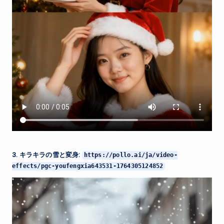
3. キラキラの雪と変身:
https://pollo.ai/ja/video-
effects/pgc-youfengxia643531-1764305124852