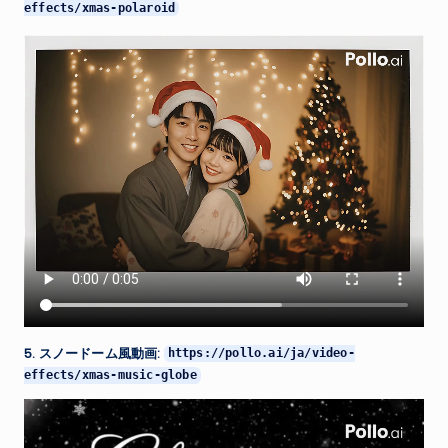
effects/xmas-polaroid
5. スノードーム風動画:
https://pollo.ai/ja/video-
effects/xmas-music-globe