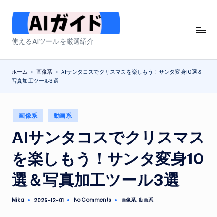
Skip
to
A
使えるAIツールを厳選紹介
content
I
ガ
ホーム
>
画像系
>
AIサンタコスでクリスマスを楽しもう！サンタ変身10選＆
写真加工ツール3選
イ
ド
Posted
画像系
動画系
in
AIサンタコスでクリスマス
を楽しもう！サンタ変身10
選＆写真加工ツール3選
Mika
No Comments
画像系
,
動画系
2025-12-01
Posted
Posted
by
in