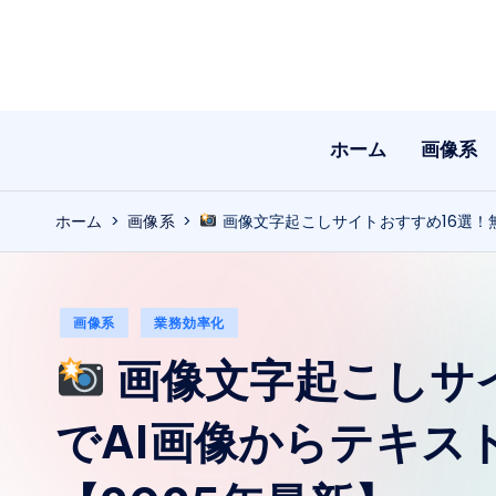
Skip
to
content
ホーム
画像系
ホーム
>
画像系
>
画像文字起こしサイトおすすめ16選！無
Posted
画像系
業務効率化
in
画像文字起こしサ
でAI画像からテキス