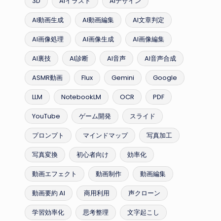
3D
AIイラスト
AIデザイン
AI動画生成
AI動画編集
AI文章判定
AI画像処理
AI画像生成
AI画像編集
AI裏技
AI診断
AI音声
AI音声合成
ASMR動画
Flux
Gemini
Google
LLM
NotebookLM
OCR
PDF
YouTube
ゲーム開発
スライド
プロンプト
マインドマップ
写真加工
写真変換
初心者向け
効率化
動画エフェクト
動画制作
動画編集
動画要約 AI
商用利用
声クローン
学習効率化
思考整理
文字起こし