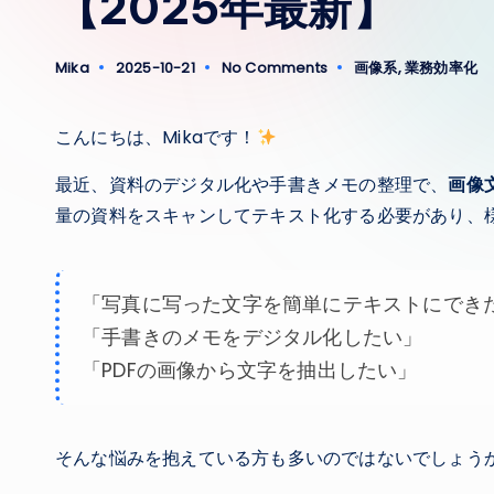
【2025年最新】
Mika
2025-10-21
No Comments
画像系
,
業務効率化
Posted
Posted
by
in
こんにちは、Mikaです！
最近、資料のデジタル化や手書きメモの整理で、
画像
量の資料をスキャンしてテキスト化する必要があり、
「写真に写った文字を簡単にテキストにでき
「手書きのメモをデジタル化したい」
「PDFの画像から文字を抽出したい」
そんな悩みを抱えている方も多いのではないでしょう