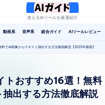
A
使えるAIツールを厳選紹介
I
動画系
音声系
総合ガイド
AIツールレビュー
ガ
イ
料でAI画像からテキスト抽出する方法徹底解説【2025年最新】
ド
イトおすすめ16選！無料
ト抽出する方法徹底解説