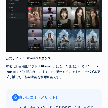
公式サイト：
Filmora AIダンス
有名な動画編集ソフト「Filmora」にも、AI機能として「Animal
Dance」が搭載されています。PC版がメインですが、
モバイルア
プリ版
でも一部AI機能を利用可能です。
◎
良い口コミ（メリット）
オールインワン
：ダンス動画を作った後、そのま