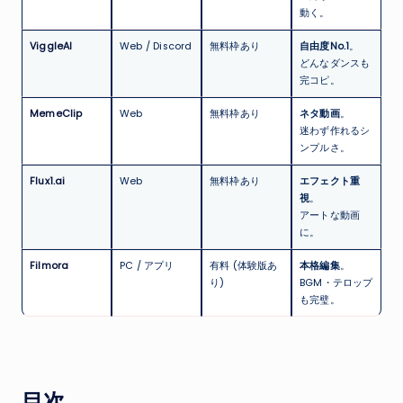
動く。
ViggleAI
Web / Discord
無料枠あり
自由度No.1
。
どんなダンスも
完コピ。
MemeClip
Web
無料枠あり
ネタ動画
。
迷わず作れるシ
ンプルさ。
Flux1.ai
Web
無料枠あり
エフェクト重
視
。
アートな動画
に。
Filmora
PC / アプリ
有料 (体験版あ
本格編集
。
り)
BGM・テロップ
も完璧。
目次