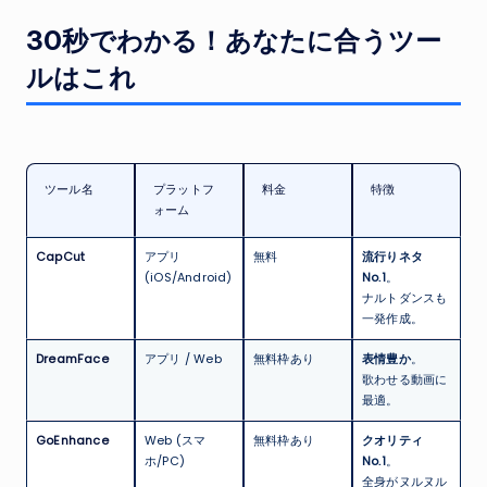
30秒でわかる！あなたに合うツー
ルはこれ
ツール名
プラットフ
料金
特徴
ォーム
CapCut
アプリ
無料
流行りネタ
(iOS/Android)
No.1
。
ナルトダンスも
一発作成。
DreamFace
アプリ / Web
無料枠あり
表情豊か
。
歌わせる動画に
最適。
GoEnhance
Web (スマ
無料枠あり
クオリティ
ホ/PC)
No.1
。
全身がヌルヌル