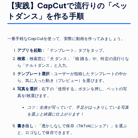
【実践】CapCutで流行りの「ペッ
トダンス」を作る手順
一番手軽なCapCutを使って、実際に動画を作ってみましょう。
アプリを起動
：「テンプレート」タブをタップ。
検索
：検索窓に「犬 ダンス」「猫 踊る」や、特定の流行りな
ら「ナルトダンス」と入力。
テンプレート選択
：ユーザーが投稿したテンプレートの中か
ら、気に入った動き（プレビュー）を選びます。
写真を選択
：右下の「使用する」ボタンを押し、ペットの写
真を1枚選びます。
コツ：全身が写っていて、手足がはっきりしている写真
を選ぶと綺麗に仕上がります！
書き出し
：「透かしなしで保存（TikTokにシェア）」を選ぶ
と、ロゴなしで保存できます。