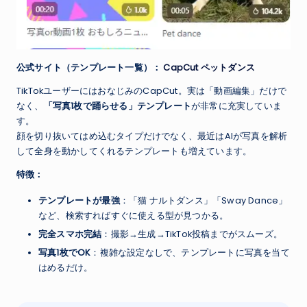
公式サイト（テンプレート一覧）：
CapCut ペットダンス
TikTokユーザーにはおなじみのCapCut。実は「動画編集」だけで
なく、
「写真1枚で踊らせる」テンプレート
が非常に充実していま
す。
顔を切り抜いてはめ込むタイプだけでなく、最近はAIが写真を解析
して全身を動かしてくれるテンプレートも増えています。
特徴：
テンプレートが最強
：「猫 ナルトダンス」「Sway Dance」
など、検索すればすぐに使える型が見つかる。
完全スマホ完結
：撮影→生成→TikTok投稿までがスムーズ。
写真1枚でOK
：複雑な設定なしで、テンプレートに写真を当て
はめるだけ。