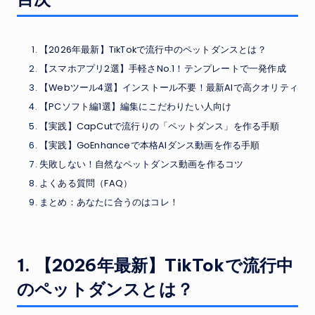
【2026年最新】TikTokで流行中のペットダンスとは？
【スマホアプリ2選】手軽さNo.1！テンプレートで一発作成
【Webツール4選】インストール不要！最新AIで高クオリティ
【PCソフト編1選】編集にこだわりたい人向け
【実践】CapCutで流行りの「ペットダンス」を作る手順
【実践】GoEnhanceで本格AIダンス動画を作る手順
失敗しない！自然なペットダンス動画を作るコツ
よくある質問（FAQ）
まとめ：あなたに合うのはコレ！
1. 【2026年最新】TikTokで流行中
のペットダンスとは？