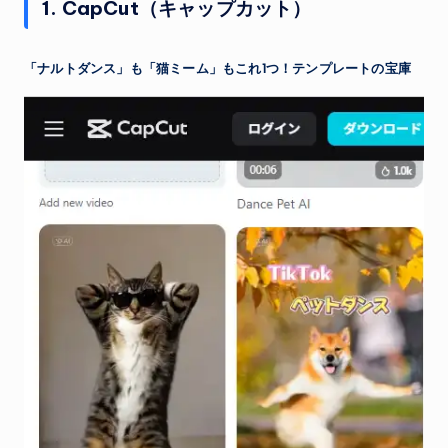
1. CapCut（キャップカット）
「ナルトダンス」も「猫ミーム」もこれ1つ！テンプレートの宝庫