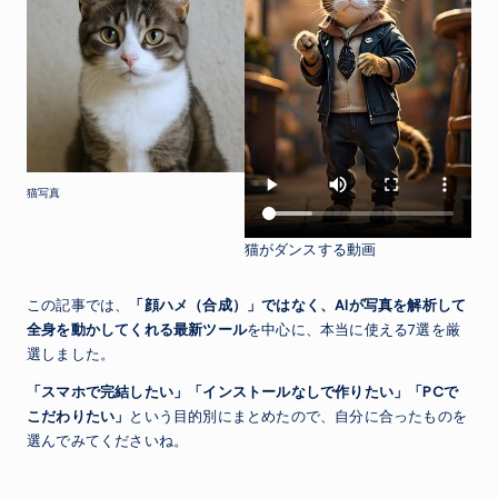
猫写真
猫がダンスする動画
この記事では、
「顔ハメ（合成）」ではなく、AIが写真を解析して
全身を動かしてくれる最新ツール
を中心に、本当に使える7選を厳
選しました。
「スマホで完結したい」「インストールなしで作りたい」「PCで
こだわりたい」
という目的別にまとめたので、自分に合ったものを
選んでみてくださいね。