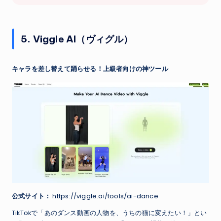
5. Viggle AI（ヴィグル）
キャラを差し替えて踊らせる！上級者向けの神ツール
公式サイト：
https://viggle.ai/tools/ai-dance
TikTokで「あのダンス動画の人物を、うちの猫に変えたい！」とい