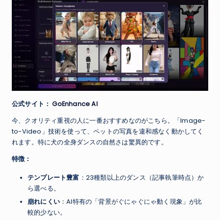
公式サイト：
GoEnhance AI
今、クオリティ重視の人に一番おすすめなのがこちら。「Image-
to-Video」技術を使って、ペットの写真を違和感なく動かしてく
れます。特に犬の全身ダンスの自然さは驚異的です。
特徴：
テンプレート豊富
：23種類以上のダンス（記事執筆時点）か
ら選べる。
崩れにくい
：AI特有の「背景がぐにゃぐにゃ動く現象」が比
較的少ない。