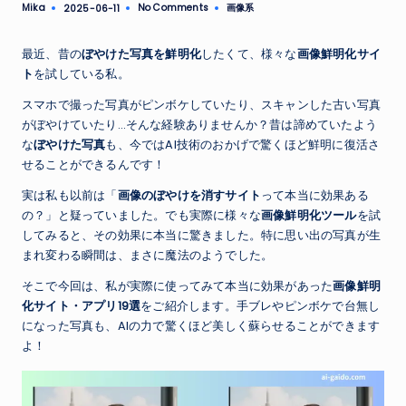
Mika
No Comments
画像系
2025-06-11
Posted
Posted
by
in
最近、昔の
ぼやけた写真を鮮明化
したくて、様々な
画像鮮明化サイ
ト
を試している私。
スマホで撮った写真がピンボケしていたり、スキャンした古い写真
がぼやけていたり…そんな経験ありませんか？昔は諦めていたよう
な
ぼやけた写真
も、今ではAI技術のおかげで驚くほど鮮明に復活さ
せることができるんです！
実は私も以前は「
画像のぼやけを消すサイト
って本当に効果ある
の？」と疑っていました。でも実際に様々な
画像鮮明化ツール
を試
してみると、その効果に本当に驚きました。特に思い出の写真が生
まれ変わる瞬間は、まさに魔法のようでした。
そこで今回は、私が実際に使ってみて本当に効果があった
画像鮮明
化サイト・アプリ19選
をご紹介します。手ブレやピンボケで台無し
になった写真も、AIの力で驚くほど美しく蘇らせることができます
よ！