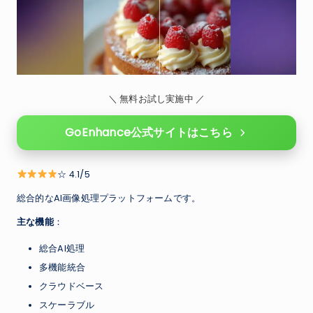
＼ 無料お試し実施中 ／
GoEnhance公式サイトはこちら
☆ 4.1/5
総合的なAI画像処理プラットフォームです。
主な機能
：
総合AI処理
多機能統合
クラウドベース
スケーラブル