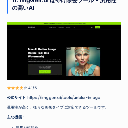
11. ImgGen.ai ぼやけ除去ツール – 汎用性
の高いAI
☆ 4.1/5
公式サイト
: https://imggen.ai/tools/unblur-image
汎用性が高く、様々な画像タイプに対応できるツールです。
主な機能
：
汎用AI鮮明化