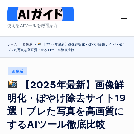
Skip
to
A
使えるAIツールを厳選紹介
content
I
ガ
ホーム
>
画像系
>
【2025年最新】画像鮮明化・ぼやけ除去サイト19選！
ブレた写真を高画質にするAIツール徹底比較
イ
ド
Posted
画像系
in
【2025年最新】画像鮮
明化・ぼやけ除去サイト19
選！ブレた写真を高画質に
するAIツール徹底比較