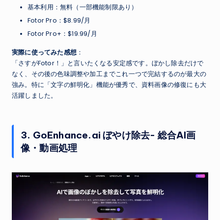
基本利用：無料（一部機能制限あり）
Fotor Pro：$8.99/月
Fotor Pro+：$19.99/月
実際に使ってみた感想
：
「さすがFotor！」と言いたくなる安定感です。ぼかし除去だけで
なく、その後の色味調整や加工までこれ一つで完結するのが最大の
強み。特に「文字の鮮明化」機能が優秀で、資料画像の修復にも大
活躍しました。
3. GoEnhance.ai ぼやけ除去- 総合AI画
像・動画処理