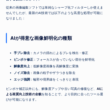
従来の画像編集ソフトでは単純なシャープ化フィルターしか使えま
せんでしたが、最新のAI技術では以下のような高度な処理が可能に
なりました：
AIが得意な画像鮮明化の種類
手ブレ除去
：カメラの揺れによるブレを検出・修正
ピンボケ修正
：フォーカスが合っていない部分を鮮明化
解像度向上
：低解像度画像を高解像度に変換
ノイズ除去
：画像の粒子やザラつきを除去
エッジ強調
：輪郭や境界線をくっきりと表現
ピンボケ補正以外にも、解像度アップや古い写真の修復など、
AIに
よる画質向上技術の全貌
を知ることで、より目的に合ったツール選
びが可能になります。