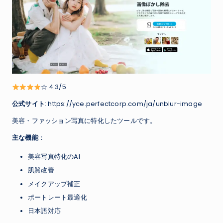
☆ 4.3/5
公式サイト
: https://yce.perfectcorp.com/ja/unblur-image
美容・ファッション写真に特化したツールです。
主な機能
：
美容写真特化のAI
肌質改善
メイクアップ補正
ポートレート最適化
日本語対応