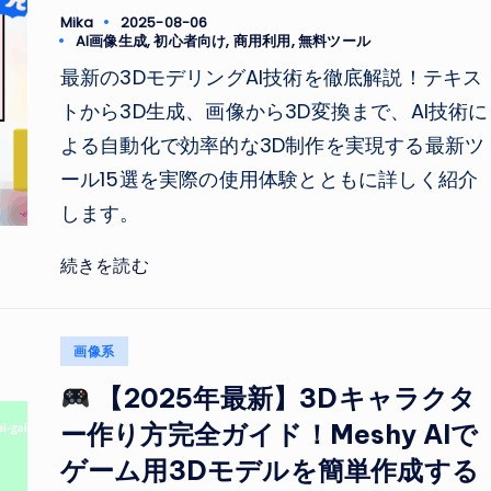
Mika
2025-08-06
Posted
Tags:
AI画像生成
,
初心者向け
,
商用利用
,
無料ツール
by
最新の3DモデリングAI技術を徹底解説！テキス
トから3D生成、画像から3D変換まで、AI技術に
よる自動化で効率的な3D制作を実現する最新ツ
ール15選を実際の使用体験とともに詳しく紹介
します。
続きを読む
Posted
画像系
in
【2025年最新】3Dキャラクタ
ー作り方完全ガイド！Meshy AIで
ゲーム用3Dモデルを簡単作成する