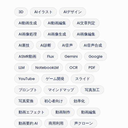
3D
AIイラスト
AIデザイン
AI動画生成
AI動画編集
AI文章判定
AI画像処理
AI画像生成
AI画像編集
AI裏技
AI診断
AI音声
AI音声合成
ASMR動画
Flux
Gemini
Google
LLM
NotebookLM
OCR
PDF
YouTube
ゲーム開発
スライド
プロンプト
マインドマップ
写真加工
写真変換
初心者向け
効率化
動画エフェクト
動画制作
動画編集
動画要約 AI
商用利用
声クローン