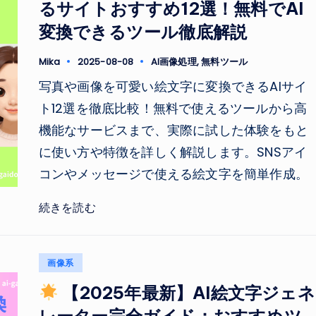
るサイトおすすめ12選！無料でAI
変換できるツール徹底解説
Tags:
Mika
2025-08-08
AI画像処理
,
無料ツール
Posted
by
写真や画像を可愛い絵文字に変換できるAIサイ
ト12選を徹底比較！無料で使えるツールから高
機能なサービスまで、実際に試した体験をもと
に使い方や特徴を詳しく解説します。SNSアイ
コンやメッセージで使える絵文字を簡単作成。
続きを読む
Posted
画像系
in
【2025年最新】AI絵文字ジェネ
レーター完全ガイド：おすすめツ