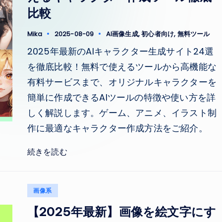
比較
Tags:
Mika
2025-08-09
AI画像生成
,
初心者向け
,
無料ツール
Posted
by
2025年最新のAIキャラクター生成サイト24選
を徹底比較！無料で使えるツールから高機能な
有料サービスまで、オリジナルキャラクターを
簡単に作成できるAIツールの特徴や使い方を詳
しく解説します。ゲーム、アニメ、イラスト制
作に最適なキャラクター作成方法をご紹介。
続きを読む
Posted
画像系
in
【2025年最新】画像を絵文字にす