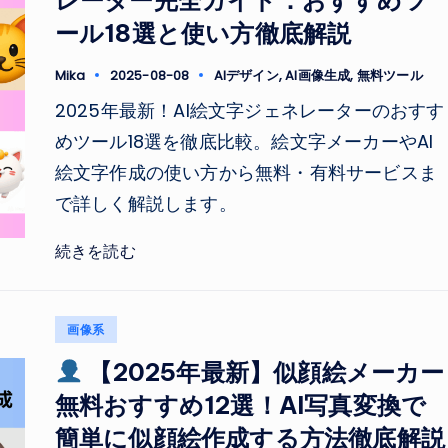
ール18選と使い方徹底解説
Tags:
Mika
2025-08-08
AIデザイン
,
AI画像生成
,
無料ツール
Posted
by
2025年最新！AI絵文字ジェネレーターのおすす
めツール18選を徹底比較。絵文字メーカーやAI
絵文字作成の使い方から無料・有料サービスま
で詳しく解説します。
続きを読む
Posted
画像系
in
【2025年最新】似顔絵メーカー
無料おすすめ12選！AI写真変換で
簡単に似顔絵作成する方法徹底解説