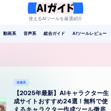
A
使えるAIツールを厳選紹介
I
動画系
音声系
総合ガイド
AIツールレビュー
ガ
イ
ド
Posted
画像系
in
【2025年最新】AIキャラクター生
成サイトおすすめ24選！無料で使
えるキャラクター作成ツール徹底