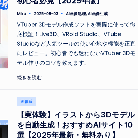
初心者必見【2025年版】
Tags:
Mika
2025-08-03
AI画像処理
,
AI画像生成
Posted
by
VTuber 3Dモデル作成ソフトを実際に使って徹
底検証！Live3D、VRoid Studio、VTube
Studioなど人気ツールの使い心地や機能を正直
にレビュー。初心者でも迷わないVTuber 3Dモ
デル作りのコツを教えます。
続きを読む
Posted
画像系
in
【実体験】イラストから3Dモデル
を自動生成！おすすめAIサイト10
選【2025年最新・無料あり】