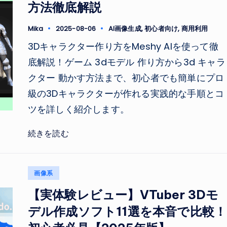
方法徹底解説
Tags:
Mika
2025-08-06
AI画像生成
,
初心者向け
,
商用利用
Posted
by
3Dキャラクター作り方をMeshy AIを使って徹
底解説！ゲーム 3dモデル 作り方から3d キャラ
クター 動かす方法まで、初心者でも簡単にプロ
級の3Dキャラクターが作れる実践的な手順とコ
ツを詳しく紹介します。
続きを読む
Posted
画像系
in
【実体験レビュー】VTuber 3Dモ
デル作成ソフト11選を本音で比較！