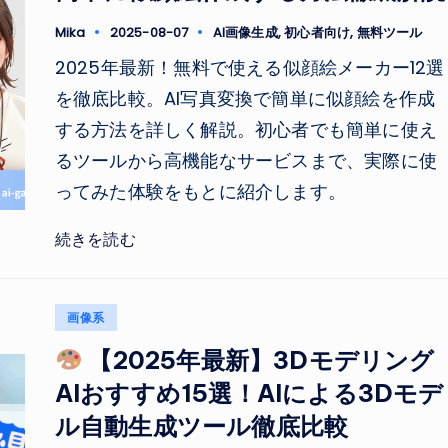
Tags:
Mika
2025-08-07
AI画像生成
,
初心者向け
,
無料ツール
Posted
by
2025年最新！無料で使える似顔絵メーカー12選
を徹底比較。AI写真変換で簡単に似顔絵を作成
する方法を詳しく解説。初心者でも簡単に使え
るツールから高機能なサービスまで、実際に使
ってみた体験をもとに紹介します。
続きを読む
Posted
画像系
in
【2025年最新】3Dモデリング
AIおすすめ15選！AIによる3Dモデ
ル自動生成ツール徹底比較