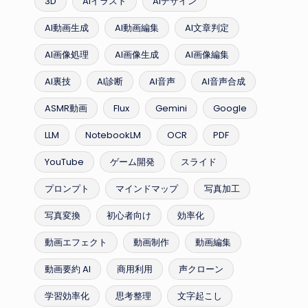
3D
AIイラスト
AIデザイン
AI動画生成
AI動画編集
AI文章判定
AI画像処理
AI画像生成
AI画像編集
AI裏技
AI診断
AI音声
AI音声合成
ASMR動画
Flux
Gemini
Google
LLM
NotebookLM
OCR
PDF
YouTube
ゲーム開発
スライド
プロンプト
マインドマップ
写真加工
写真変換
初心者向け
効率化
動画エフェクト
動画制作
動画編集
動画要約 AI
商用利用
声クローン
学習効率化
思考整理
文字起こし