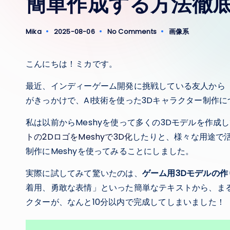
簡単作成する方法徹
Mika
2025-08-06
No Comments
画像系
Posted
Posted
by
in
こんにちは！ミカです。
最近、インディーゲーム開発に挑戦している友人から
がきっかけで、AI技術を使った3Dキャラクター制作
私は以前からMeshyを使って多くの3Dモデルを作成
トの2DロゴをMeshyで3D化
したりと、様々な用途で
制作にMeshyを使ってみることにしました。
実際に試してみて驚いたのは、
ゲーム用3Dモデルの作
着用、勇敢な表情」といった簡単なテキストから、ま
クターが、なんと10分以内で完成してしまいました！