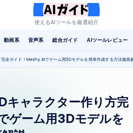
A
使えるAIツールを厳選紹介
I
動画系
音声系
総合ガイド
AIツールレビュー
ガ
イ
方完全ガイド！Meshy AIでゲーム用3Dモデルを簡単作成する方法徹底
ド
3Dキャラクター作り方完
AIでゲーム用3Dモデルを