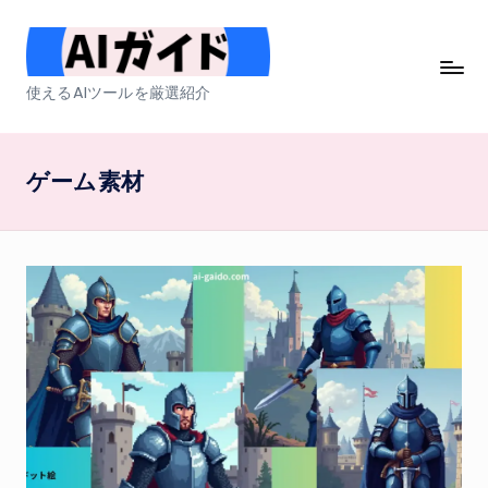
Skip
to
A
使えるAIツールを厳選紹介
content
I
ガ
ゲーム素材
イ
ド