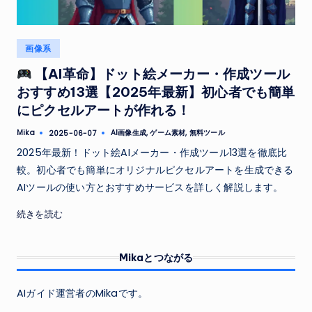
Posted
画像系
in
【AI革命】ドット絵メーカー・作成ツール
おすすめ13選【2025年最新】初心者でも簡単
にピクセルアートが作れる！
Tags:
Mika
AI画像生成
,
ゲーム素材
,
無料ツール
2025-06-07
Posted
by
2025年最新！ドット絵AIメーカー・作成ツール13選を徹底比
較。初心者でも簡単にオリジナルピクセルアートを生成できる
AIツールの使い方とおすすめサービスを詳しく解説します。
続きを読む
Mikaとつながる
AIガイド運営者のMikaです。