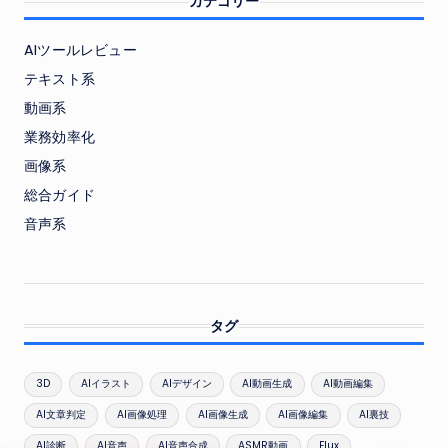
カテゴリー
AIツールレビュー
テキスト系
動画系
業務効率化
画像系
総合ガイド
音声系
タグ
3D
AIイラスト
AIデザイン
AI動画生成
AI動画編集
AI文章判定
AI画像処理
AI画像生成
AI画像編集
AI裏技
AI診断
AI音声
AI音声合成
ASMR動画
Flux