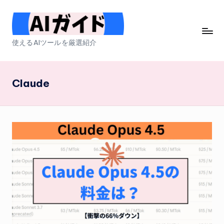
Skip
to
A
使えるAIツールを厳選紹介
content
I
ガ
Claude
イ
ド