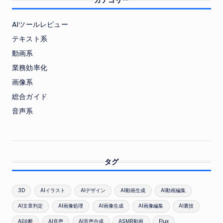
カテゴリー
AIツールレビュー
テキスト系
動画系
業務効率化
画像系
総合ガイド
音声系
タグ
3D
AIイラスト
AIデザイン
AI動画生成
AI動画編集
AI文章判定
AI画像処理
AI画像生成
AI画像編集
AI裏技
AI診断
AI音声
AI音声合成
ASMR動画
Flux