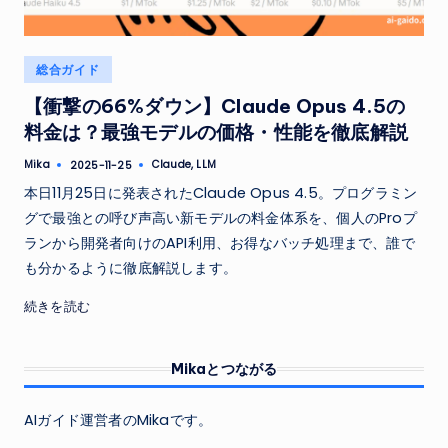
Posted
総合ガイド
in
【衝撃の66%ダウン】Claude Opus 4.5の
料金は？最強モデルの価格・性能を徹底解説
Tags:
Mika
Claude
,
LLM
2025-11-25
Posted
by
本日11月25日に発表されたClaude Opus 4.5。プログラミン
グで最強との呼び声高い新モデルの料金体系を、個人のProプ
ランから開発者向けのAPI利用、お得なバッチ処理まで、誰で
も分かるように徹底解説します。
続きを読む
Mikaとつながる
AIガイド運営者のMikaです。