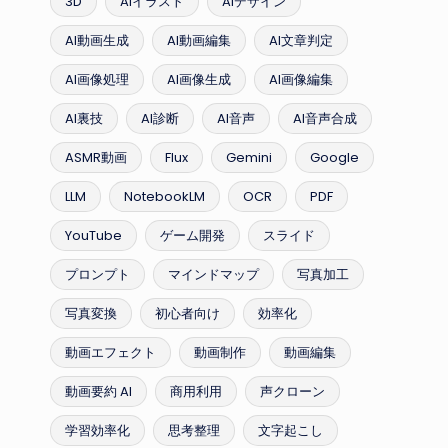
3D
AIイラスト
AIデザイン
AI動画生成
AI動画編集
AI文章判定
AI画像処理
AI画像生成
AI画像編集
AI裏技
AI診断
AI音声
AI音声合成
ASMR動画
Flux
Gemini
Google
LLM
NotebookLM
OCR
PDF
YouTube
ゲーム開発
スライド
プロンプト
マインドマップ
写真加工
写真変換
初心者向け
効率化
動画エフェクト
動画制作
動画編集
動画要約 AI
商用利用
声クローン
学習効率化
思考整理
文字起こし