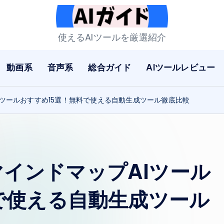
A
使えるAIツールを厳選紹介
I
動画系
音声系
総合ガイド
AIツールレビュー
ガ
イ
Iツールおすすめ15選！無料で使える自動生成ツール徹底比較
ド
マインドマップAIツール
で使える自動生成ツール