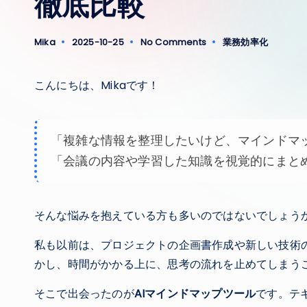
徹底比較
Mika
2025-10-25
No Comments
業務効率化
Posted
Posted
by
in
こんにちは、Mikaです！
「複雑な情報を整理したいけど、マインドマ
「会議の内容や学習した知識を視覚的にまと
そんな悩みを抱えている方も多いのではないでしょう
私も以前は、プロジェクトの企画書作成や新しい技術
かし、時間がかかる上に、思考の流れを止めてしまう
そこで出会ったのが
AIマインドマップツール
です。テ