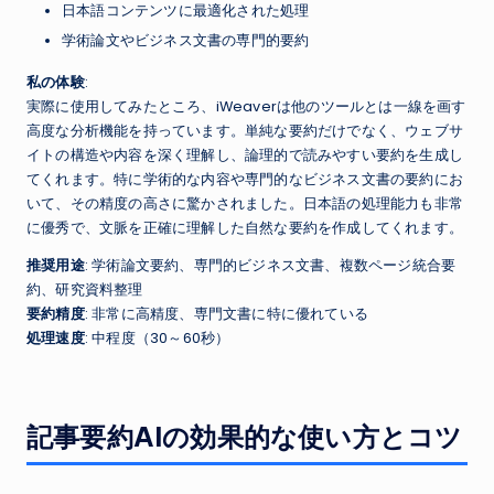
日本語コンテンツに最適化された処理
学術論文やビジネス文書の専門的要約
私の体験
:
実際に使用してみたところ、iWeaverは他のツールとは一線を画す
高度な分析機能を持っています。単純な要約だけでなく、ウェブサ
イトの構造や内容を深く理解し、論理的で読みやすい要約を生成し
てくれます。特に学術的な内容や専門的なビジネス文書の要約にお
いて、その精度の高さに驚かされました。日本語の処理能力も非常
に優秀で、文脈を正確に理解した自然な要約を作成してくれます。
推奨用途
: 学術論文要約、専門的ビジネス文書、複数ページ統合要
約、研究資料整理
要約精度
: 非常に高精度、専門文書に特に優れている
処理速度
: 中程度（30～60秒）
記事要約AIの効果的な使い方とコツ