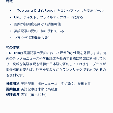
特徴
:
「Too Long; Didn’t Read」をコンセプトとした要約ツール
URL、テキスト、ファイルアップロードに対応
要約の詳細度を細かく調整可能
英語記事の要約に特に優れている
ブラウザ拡張機能も提供
私の体験
:
TLDRThisは英語記事の要約において圧倒的な性能を発揮します。海
外のテック系ニュースや学術論文を要約する際に頻繁に利用してお
り、複雑な英語表現も適切に日本語で要約してくれます。ブラウザ
拡張機能を使えば、記事を読みながらワンクリックで要約できるの
も便利です。
推奨用途
: 英語記事、海外ニュース、学術論文、技術文書
要約精度
: 英語記事は非常に高精度
処理速度
: 高速（15～30秒）