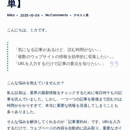
単】
Mika
No Comments
テキスト系
2025-10-06
Posted
Posted
by
in
こんにちは、ミカです。
「気になる記事があるけど、読む時間がない…」
「複数のウェブサイトの情報を効率的に収集したい…」
「URLを入力するだけで記事の要点を知りたい…」
こんな悩みを抱えていませんか？
私も以前は、業界の最新情報をチェックするために毎日何十もの記
事を読んでいました。しかし、一つ一つの記事を最後まで読むのは
時間がかかりすぎて、本当に重要な情報を見逃してしまうことも
多々ありました。
そんな悩みを解決してくれるのが「記事要約AI」です。URLを入力
するだけで、ウェブページの内容を自動的に読み取り、重要なポイ