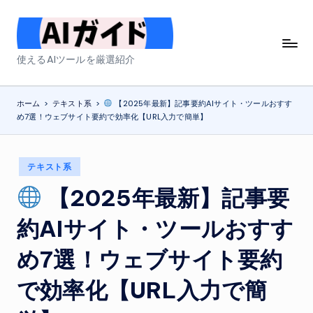
Skip
to
A
使えるAIツールを厳選紹介
content
I
ガ
ホーム
>
テキスト系
>
【2025年最新】記事要約AIサイト・ツールおすす
め7選！ウェブサイト要約で効率化【URL入力で簡単】
イ
ド
Posted
テキスト系
in
【2025年最新】記事要
約AIサイト・ツールおすす
め7選！ウェブサイト要約
で効率化【URL入力で簡