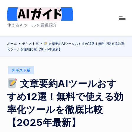
Skip
to
A
使えるAIツールを厳選紹介
content
I
ガ
ホーム
>
テキスト系
>
文章要約AIツールおすすめ12選！無料で使える効率
化ツールを徹底比較【2025年最新】
イ
ド
Posted
テキスト系
in
文章要約AIツールおす
すめ12選！無料で使える効
率化ツールを徹底比較
【2025年最新】