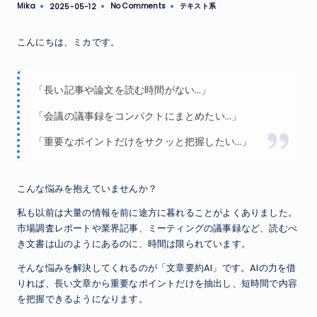
Mika
No Comments
テキスト系
2025-05-12
Posted
Posted
by
in
こんにちは、ミカです。
「長い記事や論文を読む時間がない…」
「会議の議事録をコンパクトにまとめたい…」
「重要なポイントだけをサクッと把握したい…」
こんな悩みを抱えていませんか？
私も以前は大量の情報を前に途方に暮れることがよくありました。
市場調査レポートや業界記事、ミーティングの議事録など、読むべ
き文書は山のようにあるのに、時間は限られています。
そんな悩みを解決してくれるのが「文章要約AI」です。AIの力を借
りれば、長い文章から重要なポイントだけを抽出し、短時間で内容
を把握できるようになります。