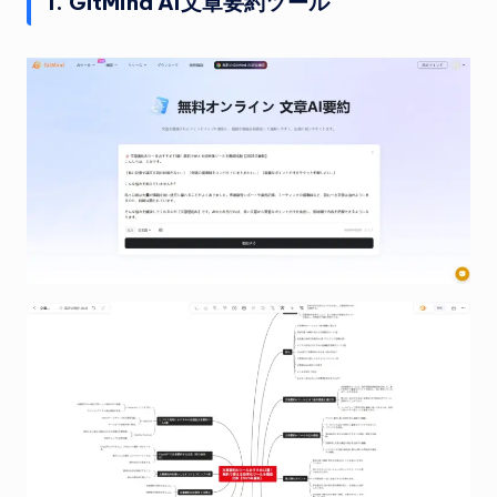
1. GitMind AI文章要約ツール