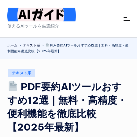
Skip
to
A
使えるAIツールを厳選紹介
content
I
ガ
ホーム
>
テキスト系
>
PDF要約AIツールおすすめ12選｜無料・高精度・便
利機能を徹底比較【2025年最新】
イ
ド
Posted
テキスト系
in
PDF要約AIツールおす
すめ12選｜無料・高精度・
便利機能を徹底比較
【2025年最新】