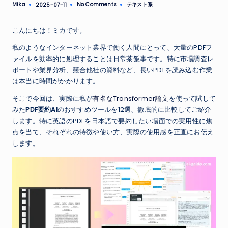
Mika
No Comments
テキスト系
2025-07-11
Posted
Posted
by
in
こんにちは！ミカです。
私のようなインターネット業界で働く人間にとって、大量のPDFフ
ァイルを効率的に処理することは日常茶飯事です。特に市場調査レ
ポートや業界分析、競合他社の資料など、長いPDFを読み込む作業
は本当に時間がかかります。
そこで今回は、実際に私が
有名なTransformer論文
を使って試して
みた
PDF要約AI
のおすすめツールを12選、徹底的に比較してご紹介
します。特に英語のPDFを日本語で要約したい場面での実用性に焦
点を当て、それぞれの特徴や使い方、実際の使用感を正直にお伝え
します。