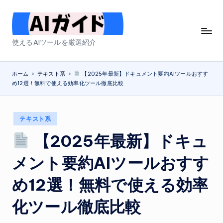
Skip
to
A
使えるAIツールを厳選紹介
content
I
ガ
ホーム
>
テキスト系
>
【2025年最新】ドキュメント要約AIツールおすす
め12選！無料で使える効率化ツール徹底比較
イ
ド
Posted
テキスト系
in
【2025年最新】ドキュ
メント要約AIツールおすす
め12選！無料で使える効率
化ツール徹底比較