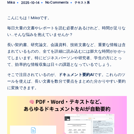
Mika
No Comments
テキスト系
2025-10-14
Posted
Posted
by
in
こんにちは！Mikaです。
毎日大量の文書やレポートを読む必要があるけれど、時間が足りな
い…そんな悩みを抱えていませんか？
長い契約書、研究論文、会議資料、技術文書など、重要な情報は含
まれているものの、全てを詳細に読み込むには膨大な時間がかかっ
てしまいます。特にビジネスパーソンや研究者、学生の方にとっ
て、効率的な情報収集は日々の課題となっているでしょう。
そこで注目されているのが、
ドキュメント要約AI
です。これらのツ
ールを使えば、長い文書を数分で要点をまとめた分かりやすい要約
に変換できます。