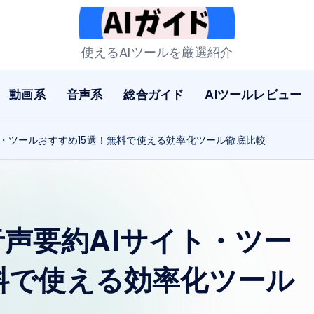
A
使えるAIツールを厳選紹介
I
動画系
音声系
総合ガイド
AIツールレビュー
ガ
イ
ト・ツールおすすめ15選！無料で使える効率化ツール徹底比較
ド
音声要約AIサイト・ツー
料で使える効率化ツール