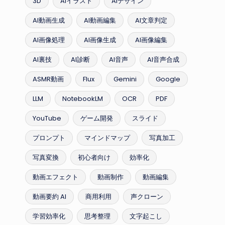
3D
AIイラスト
AIデザイン
AI動画生成
AI動画編集
AI文章判定
AI画像処理
AI画像生成
AI画像編集
AI裏技
AI診断
AI音声
AI音声合成
ASMR動画
Flux
Gemini
Google
LLM
NotebookLM
OCR
PDF
YouTube
ゲーム開発
スライド
プロンプト
マインドマップ
写真加工
写真変換
初心者向け
効率化
動画エフェクト
動画制作
動画編集
動画要約 AI
商用利用
声クローン
学習効率化
思考整理
文字起こし