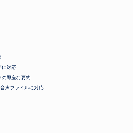
出
語に対応
声の即座な要約
様な音声ファイルに対応