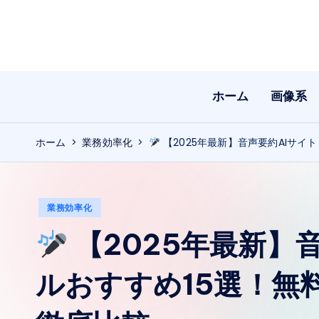
Skip
to
content
ホーム
画像系
ホーム
>
業務効率化
>
【2025年最新】音声要約AIサイ
Posted
業務効率化
in
【2025年最新】
ルおすすめ15選！無