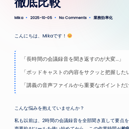
徹底比較
Mika
2025-10-05
No Comments
業務効率化
Posted
Posted
by
in
こんにちは、Mikaです！
「長時間の会議録音を聞き返すのが大変…」
「ポッドキャストの内容をサクッと把握した
「講義の音声ファイルから重要なポイントだ
こんな悩みを抱えていませんか？
私も以前は、2時間の会議録音を全部聞き直して要点を
声要約AIツールを使い始めてから、この作業時間が
約