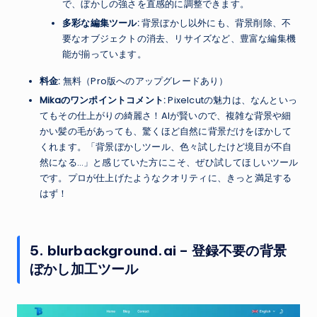
で、ぼかしの強さを直感的に調整できます。
多彩な編集ツール:
背景ぼかし以外にも、背景削除、不
要なオブジェクトの消去、リサイズなど、豊富な編集機
能が揃っています。
料金:
無料（Pro版へのアップグレードあり）
Mikaのワンポイントコメント:
Pixelcutの魅力は、なんといっ
てもその仕上がりの綺麗さ！AIが賢いので、複雑な背景や細
かい髪の毛があっても、驚くほど自然に背景だけをぼかして
くれます。「背景ぼかしツール、色々試したけど境目が不自
然になる…」と感じていた方にこそ、ぜひ試してほしいツール
です。プロが仕上げたようなクオリティに、きっと満足する
はず！
5. blurbackground.ai – 登録不要の背景
ぼかし加工ツール