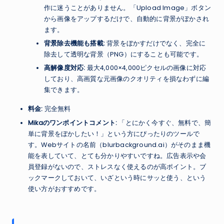
作に迷うことがありません。「Upload Image」ボタン
から画像をアップするだけで、自動的に背景がぼかされ
ます。
背景除去機能も搭載:
背景をぼかすだけでなく、完全に
除去して透明な背景（PNG）にすることも可能です。
高解像度対応:
最大4,000×4,000ピクセルの画像に対応
しており、高画質な元画像のクオリティを損なわずに編
集できます。
料金:
完全無料
Mikaのワンポイントコメント:
「とにかく今すぐ、無料で、簡
単に背景をぼかしたい！」という方にぴったりのツールで
す。Webサイトの名前（blurbackground.ai）がそのまま機
能を表していて、とても分かりやすいですね。広告表示や会
員登録がないので、ストレスなく使えるのが高ポイント。ブ
ックマークしておいて、いざという時にサッと使う、という
使い方がおすすめです。