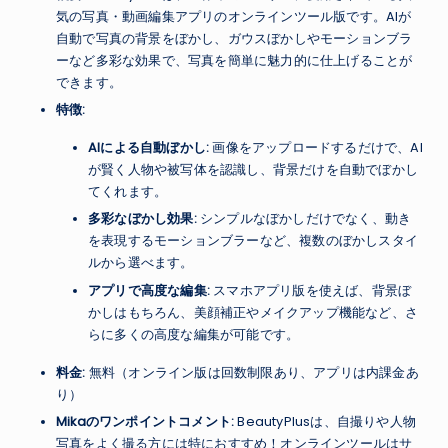
気の写真・動画編集アプリのオンラインツール版です。AIが
自動で写真の背景をぼかし、ガウスぼかしやモーションブラ
ーなど多彩な効果で、写真を簡単に魅力的に仕上げることが
できます。
特徴:
AIによる自動ぼかし:
画像をアップロードするだけで、AI
が賢く人物や被写体を認識し、背景だけを自動でぼかし
てくれます。
多彩なぼかし効果:
シンプルなぼかしだけでなく、動き
を表現するモーションブラーなど、複数のぼかしスタイ
ルから選べます。
アプリで高度な編集:
スマホアプリ版を使えば、背景ぼ
かしはもちろん、美顔補正やメイクアップ機能など、さ
らに多くの高度な編集が可能です。
料金:
無料（オンライン版は回数制限あり、アプリは内課金あ
り）
Mikaのワンポイントコメント:
BeautyPlusは、自撮りや人物
写真をよく撮る方には特におすすめ！オンラインツールはサ