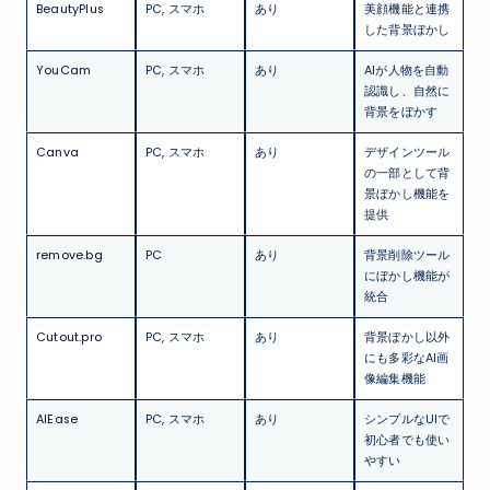
BeautyPlus
PC, スマホ
あり
美顔機能と連携
した背景ぼかし
YouCam
PC, スマホ
あり
AIが人物を自動
認識し、自然に
背景をぼかす
Canva
PC, スマホ
あり
デザインツール
の一部として背
景ぼかし機能を
提供
remove.bg
PC
あり
背景削除ツール
にぼかし機能が
統合
Cutout.pro
PC, スマホ
あり
背景ぼかし以外
にも多彩なAI画
像編集機能
AIEase
PC, スマホ
あり
シンプルなUIで
初心者でも使い
やすい