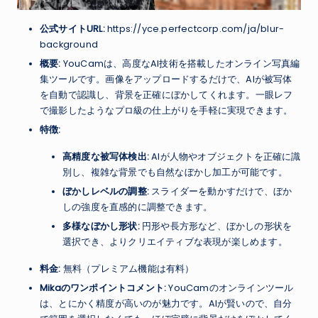
公式サイトURL:
https://yce.perfectcorp.com/ja/blur-
background
概要:
YouCamは、高度なAI技術を搭載したオンライン写真編
集ツールです。画像をアップロードするだけで、AIが被写体
を自動で認識し、背景を正確にぼかしてくれます。一眼レフ
で撮影したようなプロ級の仕上がりを手軽に実現できます。
特徴:
高精度な被写体検出:
AIが人物やオブジェクトを正確に識
別し、複雑な背景でも自然なぼかし加工が可能です。
ぼかしレベルの調整:
スライダーを動かすだけで、ぼか
しの強度を直感的に調整できます。
多様なぼかし形状:
円形や長方形など、ぼかしの形状を
選択でき、よりクリエイティブな表現が楽しめます。
料金:
無料（プレミアム機能は有料）
Mikaのワンポイントコメント:
YouCamのオンラインツール
は、とにかく精度が高いのが魅力です。AIが賢いので、自分