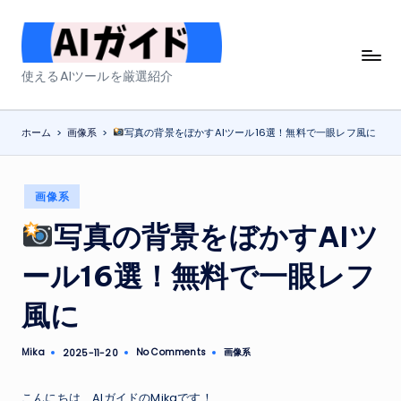
Skip
to
A
使えるAIツールを厳選紹介
content
I
ガ
ホーム
>
画像系
>
写真の背景をぼかすAIツール16選！無料で一眼レフ風に
イ
ド
Posted
画像系
in
写真の背景をぼかすAIツ
ール16選！無料で一眼レフ
風に
Mika
No Comments
画像系
2025-11-20
Posted
Posted
by
in
こんにちは、AIガイドのMikaです！