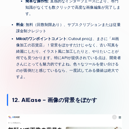
簡単な操作性:
直感的なインターフェースにより、専門
知識がなくても数クリックで高度な画像編集が完了しま
す。
料金:
無料（回数制限あり）、サブスクリプションまたは従量
課金制クレジット
Mikaのワンポイントコメント:
Cutout.proは、まさに「AI画
像加工の百貨店」！背景をぼかすだけじゃなく、古い写真を
綺麗にしたり、イラスト風に加工したりと、やりたいことが
何でも見つかります。特にAPIが提供されている点は、開発者
さんにとっても魅力的ですよね。色々なツールを使い分ける
のが面倒だと感じているなら、一度試してみる価値は絶大で
すよ。
12. AIEase – 画像の背景をぼかす