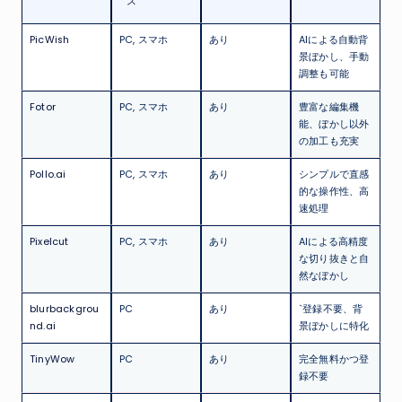
ス
PicWish
PC, スマホ
あり
AIによる自動背
景ぼかし、手動
調整も可能
Fotor
PC, スマホ
あり
豊富な編集機
能、ぼかし以外
の加工も充実
Pollo.ai
PC, スマホ
あり
シンプルで直感
的な操作性、高
速処理
Pixelcut
PC, スマホ
あり
AIによる高精度
な切り抜きと自
然なぼかし
blurbackgrou
PC
あり
`登録不要、背
nd.ai
景ぼかしに特化
TinyWow
PC
あり
完全無料かつ登
録不要