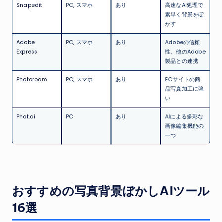
Snapedit
PC, スマホ
あり
高速なAI処理で
素早く背景をぼ
かす
Adobe
PC, スマホ
あり
Adobeの信頼
Express
性、他のAdobe
製品との連携
Photoroom
PC, スマホ
あり
ECサイトの商
品写真加工に強
い
Phot.ai
PC
あり
AIによる多彩な
画像編集機能の
一つ
おすすめの写真背景ぼかしAIツール
16選