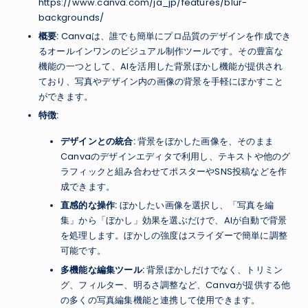
https://www.canva.com/ja_jp/features/blur-
backgrounds/
概要:
Canvaは、誰でも簡単にプロ品質のデザインを作成でき
るオールインワンのビジュアル制作ツールです。その豊富な
機能の一つとして、AIを活用した背景ぼかし機能が提供され
ており、写真やデザイン内の画像の背景を手軽にぼかすこと
ができます。
特徴:
デザインとの統合:
背景をぼかした画像を、そのまま
Canvaのデザインエディタで利用し、テキストや他のグ
ラフィックと組み合わせてポスターやSNS投稿などを作
成できます。
直感的な操作:
ぼかしたい画像を選択し、「写真を編
集」から「ぼかし」効果を選ぶだけで、AIが自動で背景
を処理します。ぼかしの強度はスライダーで簡単に調整
可能です。
多機能な編集ツール:
背景ぼかしだけでなく、トリミン
グ、フィルター、明るさ調整など、Canvaが提供する他
の多くの写真編集機能と連携して使用できます。