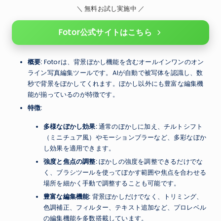
＼ 無料お試し実施中 ／
Fotor公式サイトはこちら
概要:
Fotorは、背景ぼかし機能を含むオールインワンのオン
ライン写真編集ツールです。AIが自動で被写体を認識し、数
秒で背景をぼかしてくれます。ぼかし以外にも豊富な編集機
能が揃っているのが特徴です。
特徴:
多様なぼかし効果:
通常のぼかしに加え、チルトシフト
（ミニチュア風）やモーションブラーなど、多彩なぼか
し効果を適用できます。
強度と焦点の調整:
ぼかしの強度を調整できるだけでな
く、ブラシツールを使ってぼかす範囲や焦点を合わせる
場所を細かく手動で調整することも可能です。
豊富な編集機能:
背景ぼかしだけでなく、トリミング、
色調補正、フィルター、テキスト追加など、プロレベル
の編集機能を多数搭載しています。