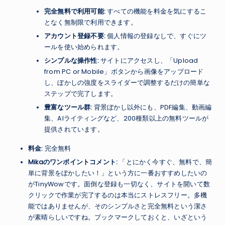
完全無料で利用可能:
すべての機能を料金を気にするこ
となく無制限で利用できます。
アカウント登録不要:
個人情報の登録なしで、すぐにツ
ールを使い始められます。
シンプルな操作性:
サイトにアクセスし、「Upload
from PC or Mobile」ボタンから画像をアップロード
し、ぼかしの強度をスライダーで調整するだけの簡単な
ステップで完了します。
豊富なツール群:
背景ぼかし以外にも、PDF編集、動画編
集、AIライティングなど、200種類以上の無料ツールが
提供されています。
料金:
完全無料
Mikaのワンポイントコメント:
「とにかく今すぐ、無料で、簡
単に背景をぼかしたい！」という方に一番おすすめしたいの
がTinyWowです。面倒な登録も一切なく、サイトを開いて数
クリックで作業が完了するのは本当にストレスフリー。多機
能ではありませんが、そのシンプルさと完全無料という潔さ
が素晴らしいですね。ブックマークしておくと、いざという