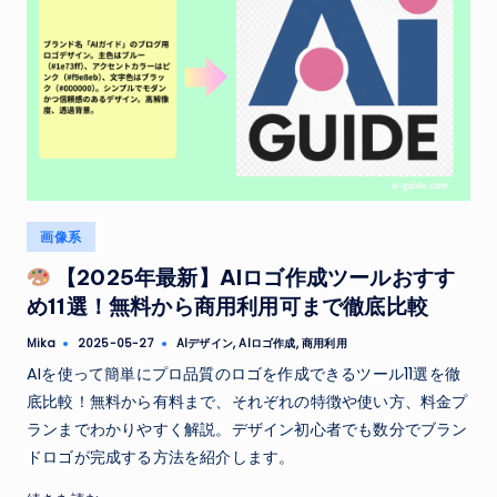
Posted
画像系
in
【2025年最新】AIロゴ作成ツールおすす
め11選！無料から商用利用可まで徹底比較
Tags:
Mika
AIデザイン
,
AIロゴ作成
,
商用利用
2025-05-27
Posted
by
AIを使って簡単にプロ品質のロゴを作成できるツール11選を徹
底比較！無料から有料まで、それぞれの特徴や使い方、料金プ
ランまでわかりやすく解説。デザイン初心者でも数分でブラン
ドロゴが完成する方法を紹介します。