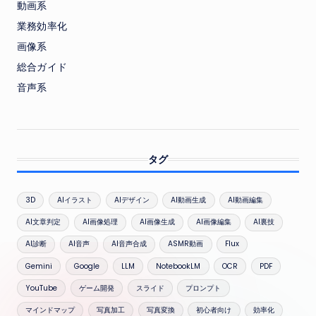
動画系
業務効率化
画像系
総合ガイド
音声系
タグ
3D
AIイラスト
AIデザイン
AI動画生成
AI動画編集
AI文章判定
AI画像処理
AI画像生成
AI画像編集
AI裏技
AI診断
AI音声
AI音声合成
ASMR動画
Flux
Gemini
Google
LLM
NotebookLM
OCR
PDF
YouTube
ゲーム開発
スライド
プロンプト
マインドマップ
写真加工
写真変換
初心者向け
効率化