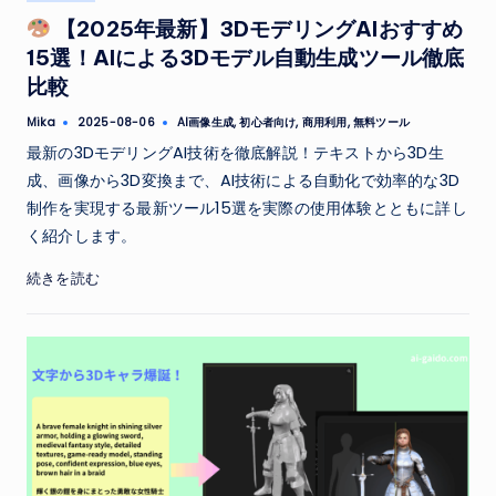
in
【2025年最新】3DモデリングAIおすすめ
15選！AIによる3Dモデル自動生成ツール徹底
比較
Tags:
Mika
AI画像生成
,
初心者向け
,
商用利用
,
無料ツール
2025-08-06
Posted
by
最新の3DモデリングAI技術を徹底解説！テキストから3D生
成、画像から3D変換まで、AI技術による自動化で効率的な3D
制作を実現する最新ツール15選を実際の使用体験とともに詳し
く紹介します。
続きを読む