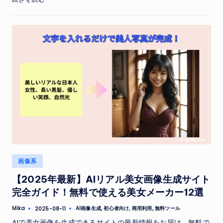
Posted
画像系
in
【2025年最新】AIリアル美女画像生成サイト
完全ガイド！無料で使える美女メーカー12選
Tags:
Mika
AI画像生成
,
初心者向け
,
商用利用
,
無料ツール
2025-08-11
Posted
by
AIで美女画像を生成できるサイトの最新情報をお届け。無料で