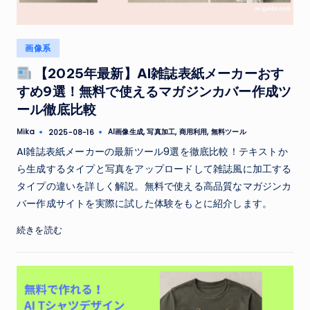
Posted
画像系
in
【2025年最新】AI雑誌表紙メーカーおす
すめ9選！無料で使えるマガジンカバー作成ツ
ール徹底比較
Tags:
Mika
AI画像生成
,
写真加工
,
商用利用
,
無料ツール
2025-08-16
Posted
by
AI雑誌表紙メーカーの最新ツール9選を徹底比較！テキストか
ら生成するタイプと写真をアップロードして雑誌風に加工する
タイプの違いを詳しく解説。無料で使える高品質なマガジンカ
バー作成サイトを実際に試した体験をもとに紹介します。
続きを読む