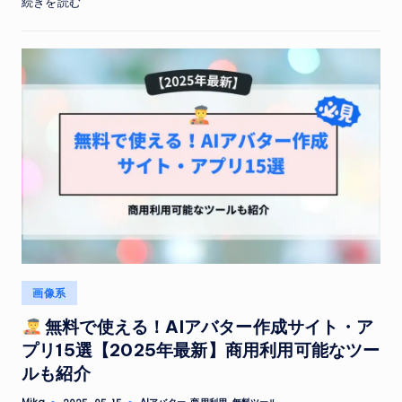
続きを読む
Posted
画像系
in
無料で使える！AIアバター作成サイト・ア
プリ15選【2025年最新】商用利用可能なツー
ルも紹介
Tags: