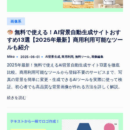
Posted
画像系
in
無料で使える！AI背景自動生成サイトおす
すめ13選【2025年最新】商用利用可能なツー
ルも紹介
Tags:
Mika
AI背景生成
,
商用利用
,
無料ツール
,
画像編集
2025-06-01
Posted
by
2025年最新！無料で使えるAI背景自動生成サイト13選を徹底
比較。商用利用可能なツールから登録不要のサービスまで、写
真の背景を簡単に変更・生成できるAIツールを実際に使って検
証。初心者でも高品質な背景画像が作れる方法を詳しく解説。
続きを読む