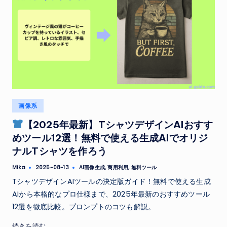
Posted
画像系
in
【2025年最新】TシャツデザインAIおすす
めツール12選！無料で使える生成AIでオリジ
ナルTシャツを作ろう
Tags:
Mika
AI画像生成
,
商用利用
,
無料ツール
2025-08-13
Posted
by
TシャツデザインAIツールの決定版ガイド！無料で使える生成
AIから本格的なプロ仕様まで、2025年最新のおすすめツール
12選を徹底比較。プロンプトのコツも解説。
続きを読む