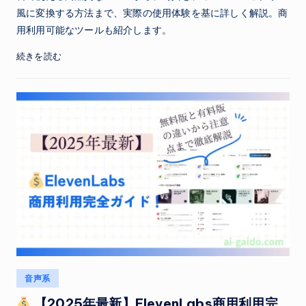
風に変換する方法まで、実際の使用体験を基に詳しく解説。商
用利用可能なツールも紹介します。
続きを読む
Posted
音声系
in
【2025年最新】ElevenLabs商用利用完