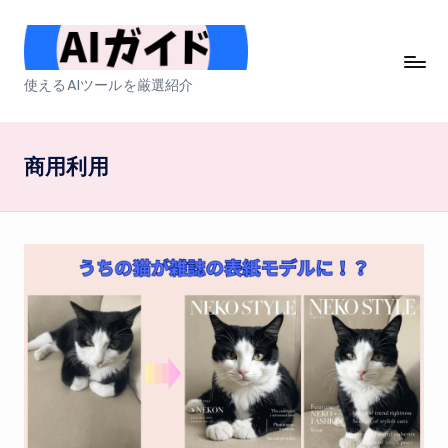
Skip
to
A
使えるAIツールを厳選紹介
content
I
ガ
商用利用
イ
ド