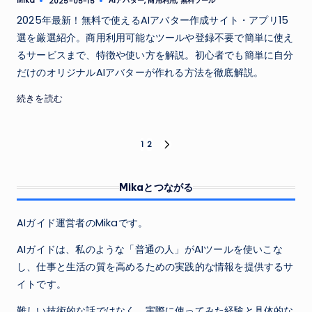
Mika
AIアバター
,
商用利用
,
無料ツール
2025-05-15
Posted
by
2025年最新！無料で使えるAIアバター作成サイト・アプリ15
選を厳選紹介。商用利用可能なツールや登録不要で簡単に使え
るサービスまで、特徴や使い方を解説。初心者でも簡単に自分
だけのオリジナルAIアバターが作れる方法を徹底解説。
続きを読む
投
1
2
NEXT
PAGE
稿
Mikaとつながる
の
ペ
AIガイド運営者のMikaです。
ー
AIガイドは、私のような「普通の人」がAIツールを使いこな
し、仕事と生活の質を高めるための実践的な情報を提供するサ
ジ
イトです。
送
難しい技術的な話ではなく、実際に使ってみた経験と具体的な