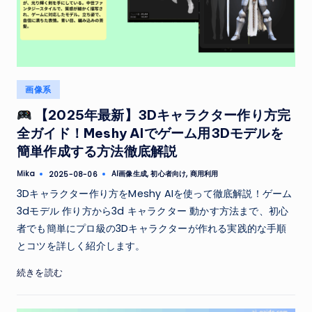
Posted
画像系
in
【2025年最新】3Dキャラクター作り方完
全ガイド！Meshy AIでゲーム用3Dモデルを
簡単作成する方法徹底解説
Tags:
Mika
AI画像生成
,
初心者向け
,
商用利用
2025-08-06
Posted
by
3Dキャラクター作り方をMeshy AIを使って徹底解説！ゲーム
3dモデル 作り方から3d キャラクター 動かす方法まで、初心
者でも簡単にプロ級の3Dキャラクターが作れる実践的な手順
とコツを詳しく紹介します。
続きを読む