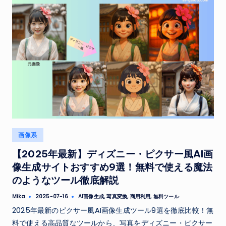
Posted
画像系
in
【2025年最新】ディズニー・ピクサー風AI画
像生成サイトおすすめ9選！無料で使える魔法
のようなツール徹底解説
Tags:
Mika
AI画像生成
,
写真変換
,
商用利用
,
無料ツール
2025-07-16
Posted
by
2025年最新のピクサー風AI画像生成ツール9選を徹底比較！無
料で使える高品質なツールから、写真をディズニー・ピクサー